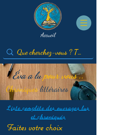
Accueil
Éva a lu
pour vous ..
Chroniques
littéraires
Liste complète des ouvrages lus
et chroniqués
Faites votre choix