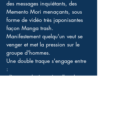
des messages inquiétants, des 
Memento Mori menaçants, sous 
forme de vidéo très japonisantes 
façon Manga trash. 
Manifestement quelqu'un veut se 
venger et met la pression sur le 
groupe d'hommes. 
Une double traque s'engage entre 
: 
- l'équipe de Anne Lavelli et les 
tueurs d'une part et 
- l'expéditeur des menaces et ses 
mêmes criminels d'autre part. 
La tension est à son comble autant 
en 2001 qu'en 2021. Le danger 
est extrême, mais les femmes ne 