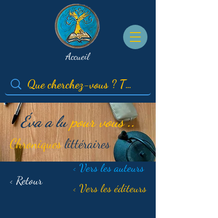
Accueil
Éva a lu
pour vous ..
Chroniques
littéraires
< Vers les auteurs
< Retour
< Vers les éditeurs