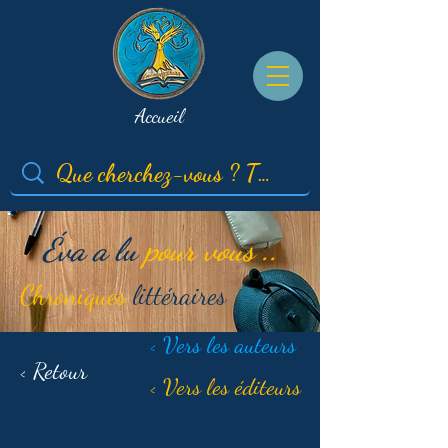
Accueil
Éva a lu
pour vous ..
Chroniques
littéraires
< Vers les auteurs
< Retour
< Vers les éditeurs