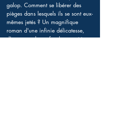
galop. Comment se libérer des 
pièges dans lesquels ils se sont eux-
mêmes jetés ? Un magnifique 
roman d'une infinie délicatesse, 
d'une grande profondeur, poétique 
et essentiel, la liberté étant toujours 
mise à mal par certains 
gouvernements, certaines règles 
sociétales, certains régimes 
politiques... 
Splendide !
Quatrième de couverture
Prix Goncourt -
Prix du roman FNAC
Au grand jeu du destin, Mimo a tiré
les mauvaises cartes. Né pauvre, il