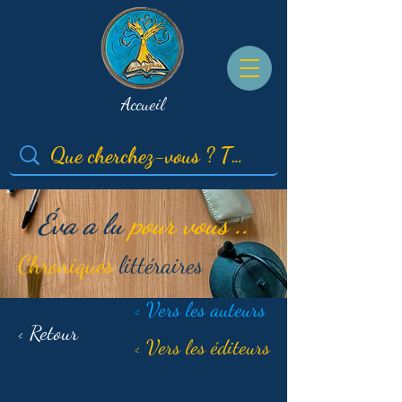
Accueil
Éva a lu
pour vous ..
Chroniques
littéraires
< Vers les auteurs
< Retour
< Vers les éditeurs