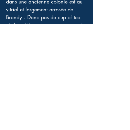
dans une ancienne colonie est au 
vitriol et largement arrosée de 
Brandy . Donc pas de cup of tea 
ni de politiquement correcte, plutôt 
de l'humour à l'anglaise 
irrésistible, transgressif et toujours 
teinté de nostalgie. Plus sérieux 
que je ne m'attendais, je suis 
heureuse d'avoir clos ce dimanche 
d'une si jolie façon. Très féminin, 
intelligent et jubilatoire!
Quatrième de couverture
God damned ! Voilà que James
Lacey, le charmant voisin d'Agatha
Raisin, a disparu ! Renonçant à lui
passer la bague au doigt, comme il