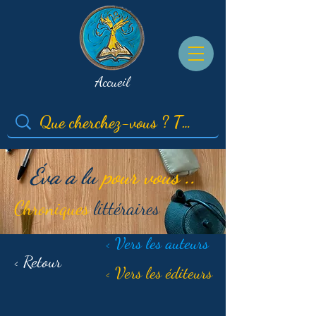
Accueil
Éva a lu
pour vous ..
Chroniques
littéraires
< Vers les auteurs
< Retour
< Vers les éditeurs