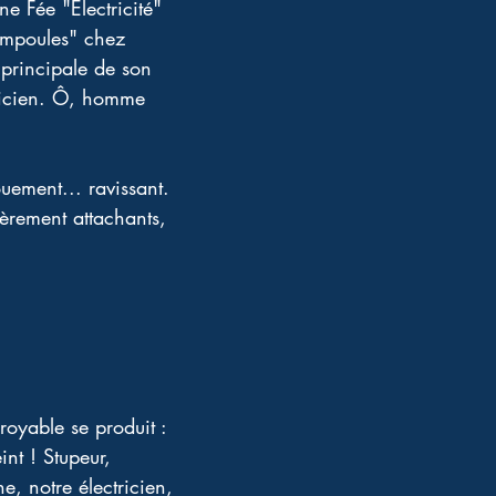
e Fée "Électricité" 
 ampoules" chez 
principale de son 
tricien. Ô, homme 
uement... ravissant. 
ièrement attachants, 
royable se produit : 
int ! Stupeur, 
ne, notre électricien, 