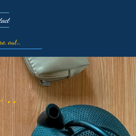
tact
 ..