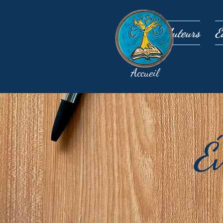
Auteurs
É
Accueil
É