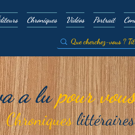
diteurs
Chroniques
Vidéos
Portrait
Con
va a lu
pour vous
Chroniques
littéraires