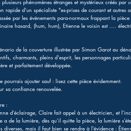
s plusieurs phénomènes étranges et mystérieux créés par un
ion rapide d'un spécialiste "es-prises de courant et autres
assée par les évènements para-normaux frappant la pièce 
dinaire hasard, (hum, hum), Etienne le voisin est .... élec
cénario de la couverture illustrée par Simon Garot au déno
ntifs, charmants, pleins d'esprit, les personnages particul
ière et parfaitement développée. 
e pourrais ajouter sauf : lisez cette pièce évidemment. 
ur sa confiance renouvelée. 
re :
nne d’éclairage, Claire fait appel à un électricien, et l’inc
lle a de la lumière, dès qu’il quitte la pièce, la lumière s’éte
ns diverses, mais il faut bien se rendre à l’évidence : Étien