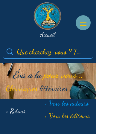
Accueil
Éva a lu
pour vous ..
Chroniques
littéraires
< Vers les auteurs
< Retour
< Vers les éditeurs