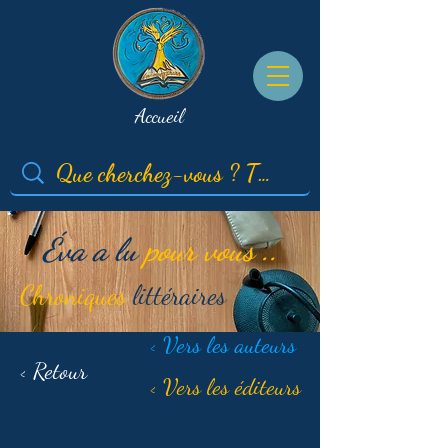
Accueil
Éva a lu
pour vous ..
Chroniques
littéraires
< Vers les auteurs
< Retour
< Vers les éditeurs