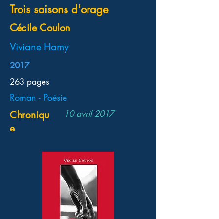
Trois saisons d'orage
Cécile Coulon
Viviane Hamy
2017
263 pages
Roman - Poésie
10 avril 2017
Chroniqu
e