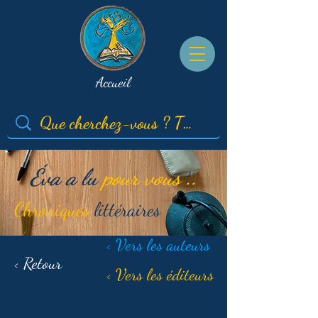
Accueil
Éva a lu
pour vous ..
Chroniques
littéraires
< Vers les auteurs
< Retour
< Vers les éditeurs