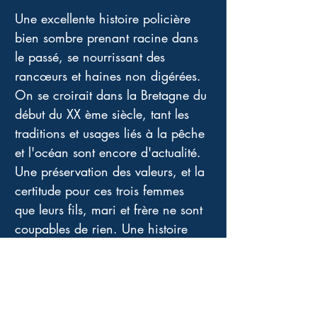
Une excellente histoire policière 
bien sombre prenant racine dans 
le passé, se nourrissant des 
rancœurs et haines non digérées. 
On se croirait dans la Bretagne du 
début du XX ème siècle, tant les 
traditions et usages liés à la pêche 
et l'océan sont encore d'actualité. 
Une préservation des valeurs, et la 
certitude pour ces trois femmes 
que leurs fils, mari et frère ne sont 
coupables de rien. Une histoire 
minérale, haute en couleurs, en 
parfum iodé, en vent, en tempête. 
Elles ne lâcheront rien ces 
guerrières du quotidien.... Et le 