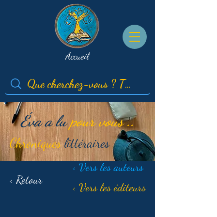
Accueil
Éva a lu
pour vous ..
Chroniques
littéraires
< Vers les auteurs
< Retour
< Vers les éditeurs