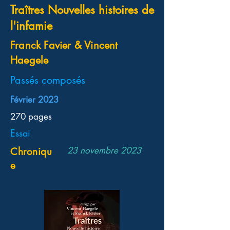
Traîtres Nouvelles histoires de
l'infamie
Franck Favier & Vincent
Haegele
Passés composés
Février 2023
270 pages
Essai
23 novembre 2023
Chroniqu
e