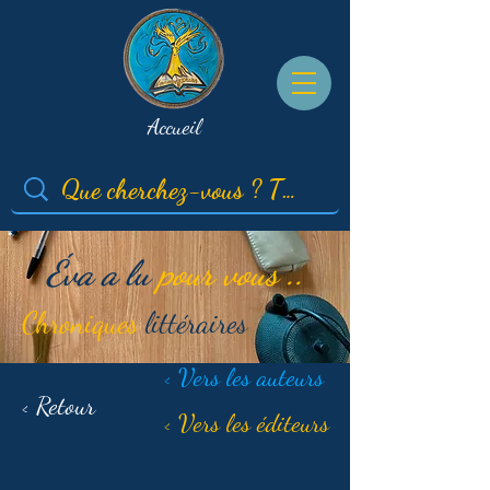
Accueil
Éva a lu
pour vous ..
Chroniques
littéraires
< Vers les auteurs
< Retour
< Vers les éditeurs