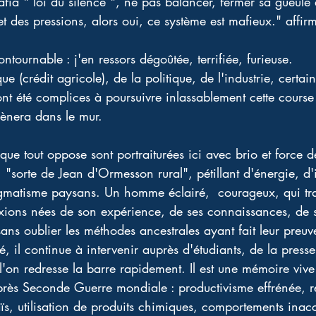
afia " loi du silence ", ne pas balancer, fermer sa gueule 
et des pressions, alors oui, ce système est mafieux." affirm
contournable : j'en ressors dégoûtée, terrifiée, furieuse. 
 (crédit agricole), de la politique, de l'industrie, certai
t été complices à poursuivre inlassablement cette course i
ènera dans le mur. 
ue tout oppose sont portraiturées ici avec brio et force dét
sorte de Jean d'Ormesson rural", pétillant d'énergie, d'i
agmatisme paysans. Un homme éclairé,  courageux, qui tra
flexions nées de son expérience, de ses connaissances, de 
 sans oublier les méthodes ancestrales ayant fait leur pre
é, il continue à intervenir auprès d'étudiants, de la presse
l'on redresse la barre rapidement. Il est une mémoire vive 
'après Seconde Guerre mondiale : productivisme effrénée,
aïs, utilisation de produits chimiques, comportements inac