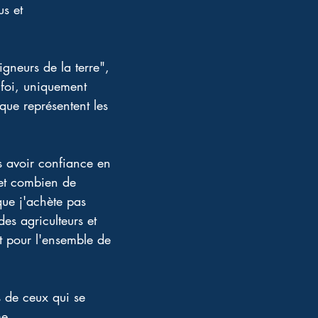
s et 
gneurs de la terre", 
 foi, uniquement 
que représentent les 
 avoir confiance en 
 et combien de 
que j'achète pas 
es agriculteurs et 
t pour l'ensemble de 
s de ceux qui se 
me. 