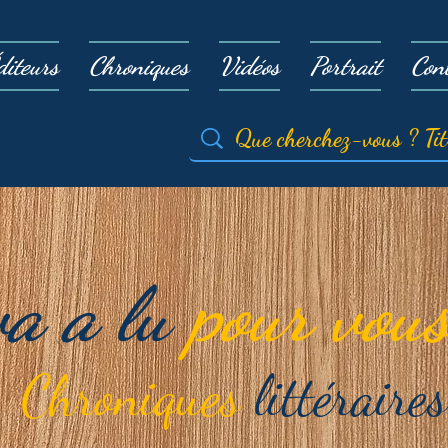
diteurs
Chroniques
Vidéos
Portrait
Con
va a lu
pour vous
Chroniques
littéraires