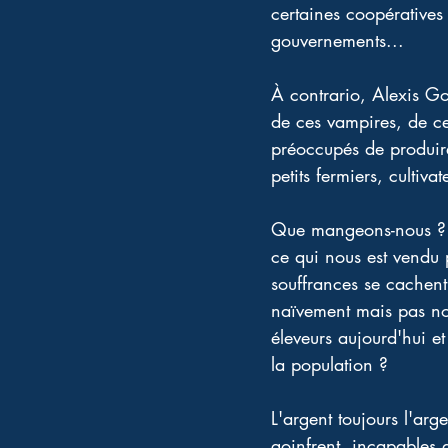
certaines coopératives
gouvernements...
À contrario, Alexis Go
de ces vampires, de ce
préoccupés de produire
petits fermiers, cultiv
Que mangeons-nous ? C
ce qui nous est vendu 
souffrances se cachent
naïvement mais pas non 
éleveurs aujourd'hui e
la population ?
L'argent toujours l'arg
goinfrent, incapables d