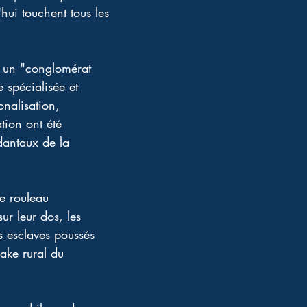
hui touchent tous les 
, un "conglomérat 
 spécialisée et 
onalisation, 
tion ont été 
dantaux de la 
ce rouleau 
ur leur dos, les 
s esclaves poussés 
ake rural du 