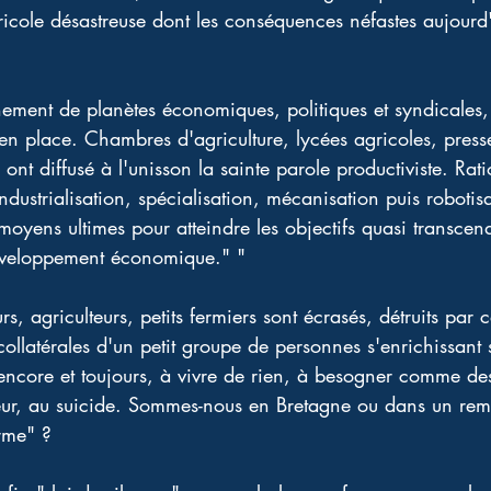
ricole désastreuse dont les conséquences néfastes aujourd'
nement de planètes économiques, politiques et syndicales
en place. Chambres d'agriculture, lycées agricoles, presse
 ont diffusé à l'unisson la sainte parole productiviste. Rati
dustrialisation, spécialisation, mécanisation puis robotisa
oyens ultimes pour atteindre les objectifs quasi transcen
éveloppement économique." "
urs, agriculteurs, petits fermiers sont écrasés, détruits par 
ollatérales d'un petit groupe de personnes s'enrichissant s
 encore et toujours, à vivre de rien, à besogner comme de
reur, au suicide. Sommes-nous en Bretagne ou dans un rem
rme" ? 