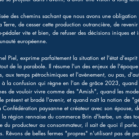
sée des chemins sachant que nous avons une obligation p
 Terre, de cesser cette production outrancière, de reveni
o-pédaler vite et bien, de refuser des décisions iniques et
unauté européenne. 
 Piel, exprime parfaitement la situation et l'état d'esprit 
tout de la parabole. Il résume l'un des enjeux de l'époque
s, aux temps pétrochimiques et l'avènement, ou pas, d'au
 à la confusion qui règne en l'an de grâce 2023, quand 
es de vouloir vivre comme des "Amish", quand les moder
e présent et bradé l'avenir, et quand naît la notion de "gé
a Confédération paysanne et créateur avec son épouse, de
 la région rennaise du commerce Brin d'herbe, un des to
e du producteur au consommateur, il sait de quoi il parle. 
. Rêvons de belles fermes "propres" n'utilisant pas de pes