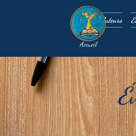
Auteurs
É
Accueil
É