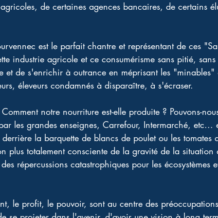
 agricoles, de certaines agences bancaires, de certains élu
urvennec est le parfait chantre et représentant de ces "Sai
tte industrie agricole et ce consumérisme sans pitié, sans
 et de s'enrichir à outrance en méprisant les "minables" 
ateurs, éleveurs condamnés à disparaître, à s'écraser. 
omment notre nourriture est-elle produite ? Pouvons-nous
par les grandes enseignes, Carrefour, Intermarché, etc...
 derrière la barquette de blancs de poulet ou les tomates 
plus totalement consciente de la gravité de la situation d
t des répercussions catastrophiques pour les écosystèmes e
ent, le profit, le pouvoir, sont au centre des préoccupation
e se projeter dans l'avenir, d'avoir une vision à long ter