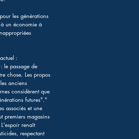
our les générations 
r à un économie à 
 inappropriées 
actuel :
 : le passage de 
tre chose. Les propos 
les anciens 
nes considèrent que 
nérations futures"." 
s associés et une 
ut premiers magasins 
L'espoir renaît 
ticides, respectant 