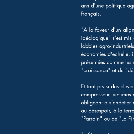
ans d'une politique ag
français. 
"À la faveur d'un alig
idéologique" s'est mis 
lobbies agro-industriels
économies d'échelle, in
présentées comme les m
"croissance" et du "d
Et tant pis si des éleve
compresseur, victimes c
obligeant à s'endetter
au désespoir, à la ter
"Parrain" ou de "La Fi