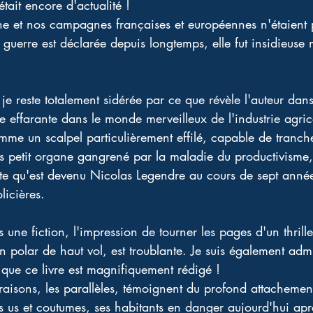
tait encore d'actualité ! 
ne et nos campagnes françaises et européennes n'étaient
guerre est déclarée depuis longtemps, elle fut insidieuse 
et je reste totalement sidérée par ce que révèle l'auteur dan
 effarante dans le monde merveilleux de l'industrie agric
me un scalpel particulièrement effilé, capable de tranche
lus petit organe gangrené par la maladie du productivisme, 
ite qu'est devenu Nicolas Legendre au cours de sept anné
licières. 
 une fiction, l'impression de tourner les pages d'un thriller
n polar de haut vol, est troublante. Je suis également adm
eu que ce livre est magnifiquement rédigé ! 
aisons, les parallèles, témoignent du profond attachement
es us et coutumes, ses habitants en danger aujourd'hui apr