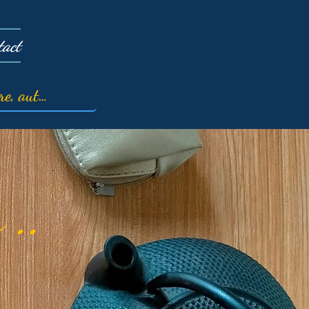
tact
 ..