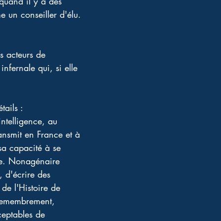
quand il y a des 
e un conseiller d'élu.
ns acteurs de 
nfernale qui, si elle 
ails : 
ntelligence, au 
nsmit en France et à 
sa capacité à se 
uve. Nonagénaire 
, d'écrire des 
de l'Histoire de 
 remembrement, 
ceptables de 