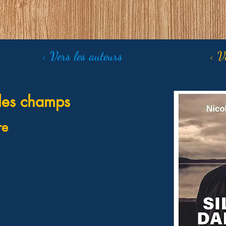
< Vers les auteurs
< V
 les champs
re