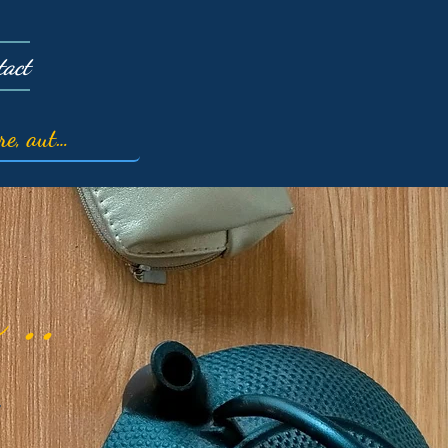
tact
 ..