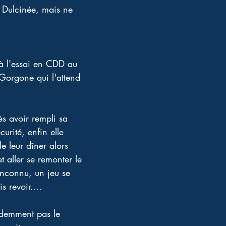
a Dulcinée, mais ne 
 
 à l'essai en CDD au 
 Gorgone qui l'attend 
ès avoir rempli sa 
urité, enfin elle 
e leur dîner alors 
t aller se remonter le 
inconnu, un jeu se 
 revoir.... 
videmment pas le 