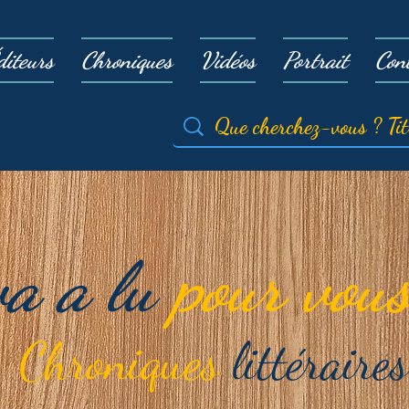
diteurs
Chroniques
Vidéos
Portrait
Con
va a lu
pour vous
Chroniques
littéraires