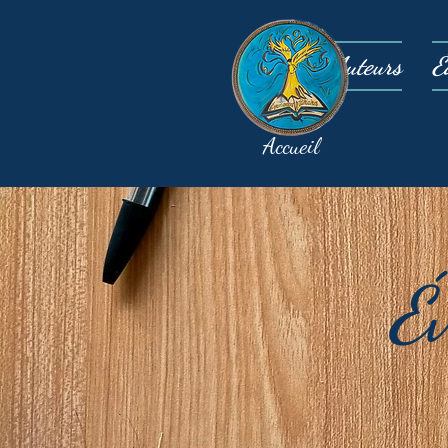
Auteurs
É
Accueil
É