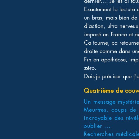
dernier.... Je les ai t
Exactement la lecture q
un bras, mais bien de t
d'action, ultra nerveu
imposé en France et au
Ça tourne, ça retourne
droite comme dans une
Fin en apothéose, impr
zéro. 
Dois-je préciser que j'
Quatrième de couv
Un message mystérie
Meurtres, coups de t
incroyable des révé
oublier ...
Recherches médicales