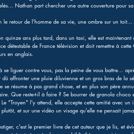
gelés... Nathan part chercher une autre couverture pour s
n le retour de l'homme de sa vie, une ombre sur un toit...
 quinze ans plus tard, dans un taxi, elle est maintenant
ce détestable de France télévision et doit remettre à cette
urs en anglais. 
 se liguer contre vous, pas la peine de vous battre... apr
dû affronter une pluie diluvienne et un gros bras de la séc
vie se résume à pas grand chose, et en plus son père annul
ire. Que reste-t-il à faire ? Se bourrer de granola choco e
 Le "Troyen" l'y attend, elle accepte cette amitié avec un 
plutôt, et sur une vidéo un visage qu'elle ne pensait jamais
iger, c'est le premier livre de cet auteur que je lis, et é