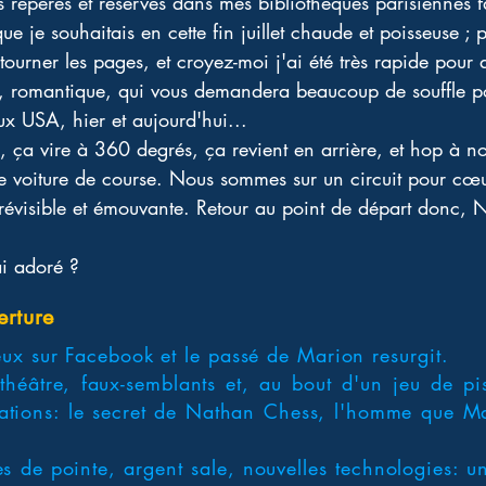
ous repérés et réservés dans mes bibliothèques parisiennes fa
ue je souhaitais en cette fin juillet chaude et poisseuse ; p
ourner les pages, et croyez-moi j'ai été très rapide pour av
x, romantique, qui vous demandera beaucoup de souffle po
x USA, hier et aujourd'hui... 
, ça vire à 360 degrés, ça revient en arrière, et hop à n
 voiture de course. Nous sommes sur un circuit pour cœu
évisible et émouvante. Retour au point de départ donc, N
ai adoré ?
erture
ux sur Facebook et le passé de Marion resurgit.
héâtre, faux-semblants et, au bout d'un jeu de pis
lations: le secret de Nathan Chess, l'homme que M
 de pointe, argent sale, nouvelles technologies: u