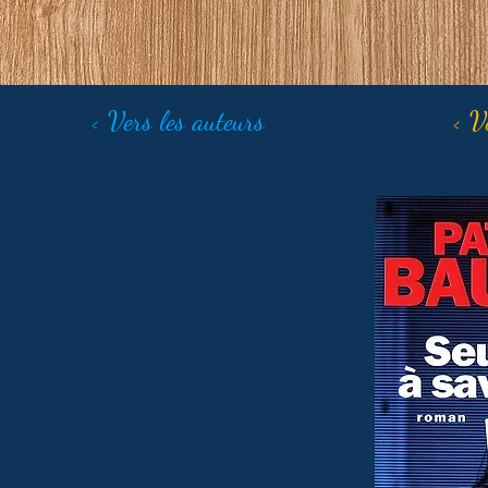
< Vers les auteurs
< V