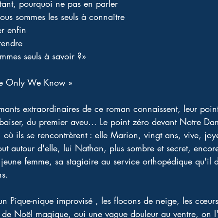
stant, pourquoi ne pas en parler 
ous sommes les seuls à connaître 
er enfin 
rendre 
mmes seuls à savoir ?» 
re Only We Know » 
amants extraordinaires de ce roman connaissent, leur point 
baiser, du premier aveu... Le point zéro devant Notre Dam
 où ils se rencontrèrent : elle Marion, vingt ans, vive, jo
 tout autour d'elle, lui Nathan, plus sombre et secret, enco
e jeune femme, sa stagiaire au service orthopédique qu'il d
s. 
, un Pique-nique improvisé , les flocons de neige, les cœur
 de Noël magique, oui une vague douleur au ventre, on l'ou