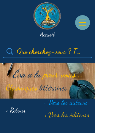
Accueil
Éva a lu
pour vous ..
Chroniques
littéraires
< Vers les auteurs
< Retour
< Vers les éditeurs