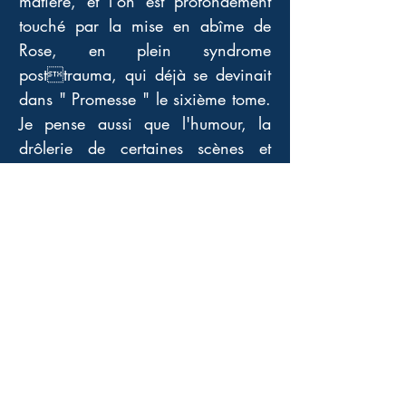
matière, et l'on est profondément 
touché par la mise en abîme de 
Rose, en plein syndrome 
posttrauma, qui déjà se devinait 
dans " Promesse " le sixième tome. 
Je pense aussi que l'humour, la 
drôlerie de certaines scènes et 
certains personnages cocasses 
nous attachent encore plus à cette 
série et ces héros, bien plus que le 
ferait un ton bien dramatique et 
larmoyant. Fan encore plus après 
cette lecture enfiévrée, imaginant 
déjà la suite puisque certaines 
pièces de la prochaine partie ont 
été habilement placées. Merci 
monsieur Adler Olsen.