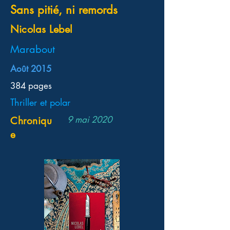
Sans pitié, ni remords
Nicolas Lebel
Marabout
Août 2015
384 pages
Thriller et polar
9 mai 2020
Chroniqu
e