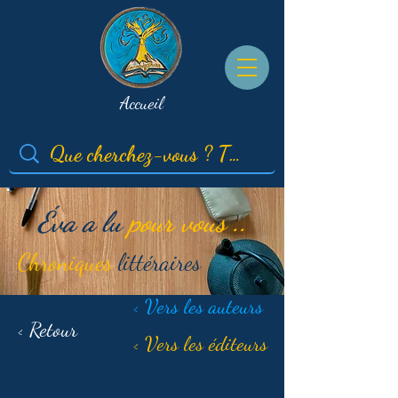
Accueil
Éva a lu
pour vous ..
Chroniques
littéraires
< Vers les auteurs
< Retour
< Vers les éditeurs