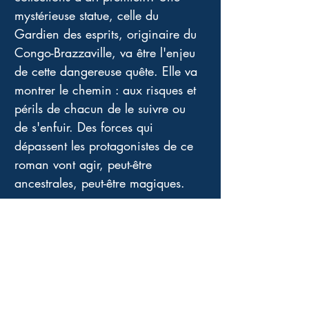
mystérieuse statue, celle du 
Gardien des esprits, originaire du 
Congo-Brazzaville, va être l'enjeu 
de cette dangereuse quête. Elle va 
montrer le chemin : aux risques et 
périls de chacun de le suivre ou 
de s'enfuir. Des forces qui 
dépassent les protagonistes de ce 
roman vont agir, peut-être 
ancestrales, peut-être magiques.
Un texte qui apporte la preuve, s'il 
en était besoin, du grand talent de 
conteur de l'auteur qui voit et 
ressent ce qui l'entoure avec 
énormément d'intelligence et 