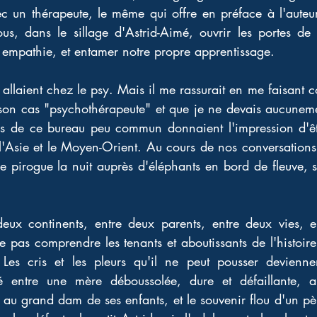
ec un thérapeute, le même qui offre en préface à l'auteur 
us, dans le sillage d'Astrid-Aimé, ouvrir les portes de
 empathie, et entamer notre propre apprentissage. 
 allaient chez le psy. Mais il me rassurait en me faisant co
son cas "psychothérapeute" et que je ne devais aucunemen
ors de ce bureau peu commun donnaient l'impression d'êt
 l'Asie et le Moyen-Orient. Au cours de nos conversations
 pirogue la nuit auprès d'éléphants en bord de fleuve, s
ux continents, entre deux parents, entre deux vies, en
 pas comprendre les tenants et aboutissants de l'histoire 
 Les cris et les pleurs qu'il ne peut pousser devienne
lé entre une mère déboussolée, dure et défaillante, a
au grand dam de ses enfants, et le souvenir flou d'un pè