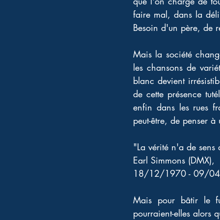
que l'on charge de tou
faire mal, dans la dél
Besoin d'un père, de r
Mais la société change 
les chansons de variét
blanc devient irrésist
de cette présence tuté
enfin dans les rues fr
peut-être, de penser à 
"La vérité n'a de sens
Earl Simmons (DMX), 
18/12/1970 - 09/0
Mais pour bâtir le fu
pourraient-elles alors q