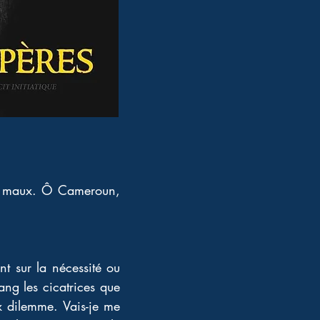
es maux. Ô Cameroun, 
nt sur la nécessité ou 
ang les cicatrices que 
x dilemme. Vais-je me 