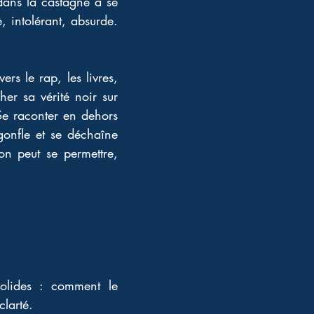
dans la castagne à se 
 intolérant, absurde. 
rs le rap, les livres, 
er sa vérité noir sur 
Se raconter en dehors 
gonfle et se déchaîne 
n peut se permettre, 
solides : comment le 
clarté. 