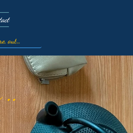
tact
 ..