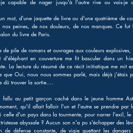
-je capable de nager jusqu'à l'autre rive ou vais-je c
d'un mot, d'une jaquette de livre ou d'une quatrième de co
 nos peines, de nos douleurs, de nos manques. Ce fut 
lon du livre de Paris. 
e de pile de romans et ouvrages aux couleurs explosives, un
ait d'éléphant en couverture me fit basculer dans un hier
e. La lecture du résumé de ce récit initiatique me mit e
e que Oui, nous nous sommes parlé, mais déjà j'étais pas
e dû trouver la sortie.... 
l fallu au petit garçon caché dans le jeune homme Ast
 moment, qu'il allait falloir l'un et l'autre se prendre par
si celle d'un pays dans la tourmente, pour narrer l'exil, l
la tristesse abyssale ? Aucun son n'a pu s'échapper des lèvr
n de défense constante, de vigie guettant les dangers po