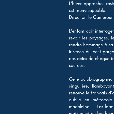
L'hiver approche, res
est inenvisageable. 
Direction le Cameroun,
L'enfant doit interrog
revoir les paysages, le
rendre hommage à sa gr
tristesse du petit gar
des actes de chaque in
sources. 
Cette autobiographie, p
singulière, flamboyant
retrouve le français d
oublié en métropole.
madeleine.... Les larm
mais aussi du bonheur 