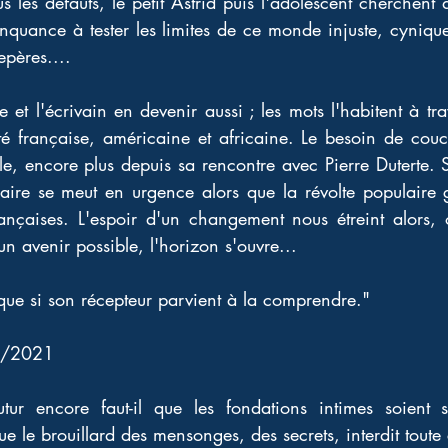
s les défauts, le petit Astrid puis l'adolescent cherchent 
inquance à tester les limites de ce monde injuste, cynique,
epères.... 
et l'écrivain en devenir aussi ; les mots l'habitent à trave
é française, américaine et africaine. Le besoin de couch
ible, encore plus depuis sa rencontre avec Pierre Duterte. 
laire se meut en urgence alors que la révolte populaire 
ançaises. L'espoir d'un changement nous étreint alors, o
un avenir possible, l'horizon s'ouvre... 
 que si son récepteur parvient à la comprendre." 
4/2021 
tur encore faut-il que les fondations intimes soient 
ue le brouillard des mensonges, des secrets, interdit toute 