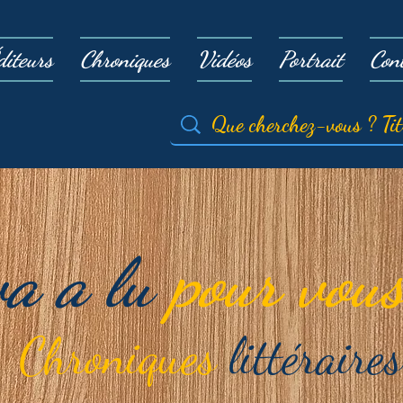
diteurs
Chroniques
Vidéos
Portrait
Con
va a lu
pour vous
Chroniques
littéraires