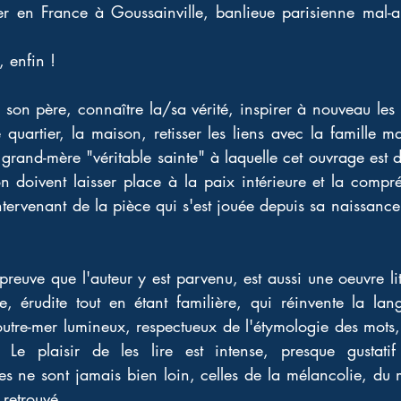
ter en France à Goussainville, banlieue parisienne mal-a
 enfin ! 
er son père, connaître la/sa vérité, inspirer à nouveau les
 quartier, la maison, retisser les liens avec la famille mat
and-mère "véritable sainte" à laquelle cet ouvrage est déd
çon doivent laisser place à la paix intérieure et la compré
tervenant de la pièce qui s'est jouée depuis sa naissance 
reuve que l'auteur y est parvenu, est aussi une oeuvre litt
e, érudite tout en étant familière, qui réinvente la lan
'outre-mer lumineux, respectueux de l'étymologie des mots, 
 Le plaisir de les lire est intense, presque gustat
es ne sont jamais bien loin, celles de la mélancolie, du
retrouvé.