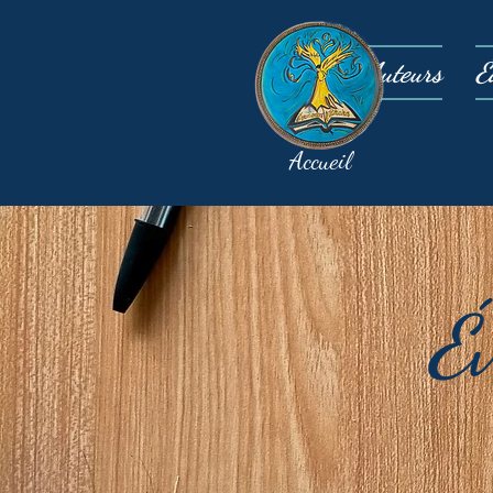
Auteurs
É
Accueil
É