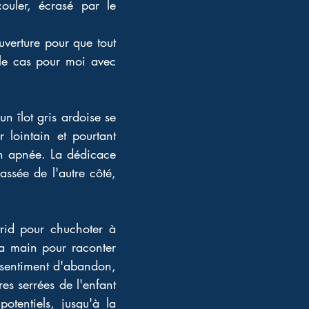
ouler, écrasé par le 
uverture pour que tout 
le cas pour moi avec 
 îlot gris ardoise se 
 lointain et pourtant 
n apnée. La dédicace 
sée de l'autre côté, 
rid pour chuchoter à 
 la main pour raconter 
e sentiment d'abandon, 
es serrées de l'enfant 
tentiels, jusqu'à la 