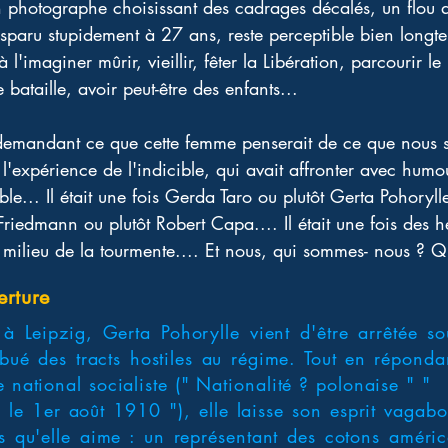
n photographe choisissant des cadrages décalés, un flou ar
disparu stupidement à 27 ans, reste perceptible bien longte
l'imaginer mûrir, vieillir, fêter la Libération, parcourir le
bataille, avoir peut-être des enfants... 
e demandant ce que cette femme penserait de ce que nous 
t l'expérience de l'indicible, qui avait affronter avec humou
e... Il était une fois Gerda Taro ou plutôt Gerta Pohorylle
 Friedmann ou plutôt Robert Capa.... Il était une fois des 
milieu de la tourmente.... Et nous, qui sommes- nous ? Q
erture
Leipzig, Gerta Pohorylle vient d'être arrêtée so
ribué des tracts hostiles au régime. Tout en répon
 national socialiste (" Nationalité ? polonaise " "
le 1er août 1910 "), elle laisse son esprit vagabo
 qu'elle aime : un représentant des cotons américa