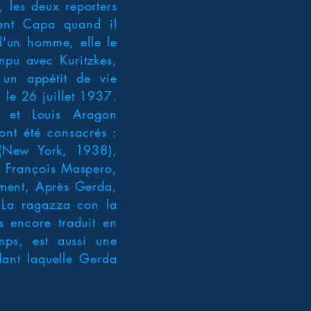
 les deux reporters
ment Capa quand il
d'un homme, elle le
mpu avec Kuritzkes,
 un appétit de vie
 le 26 juillet 1937.
a et Louis Aragon
ont été consacrés :
 (New York, 1938),
ar François Maspero,
mment, Après Gerda,
 La ragazza con la
s encore traduit en
mps, est aussi une
dant laquelle Gerda