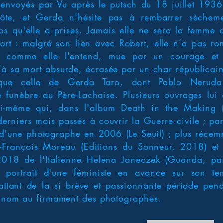
 envoyés par Vu après le putsch du 18 juillet 1936,
 côte, et Gerda n'hésite pas à rembarrer sèche
tos qu'elle a prises. Jamais elle ne sera la femme 
fort : malgré son lien avec Robert, elle n'a pas ro
re comme elle l'entend, mue par un courage et
'à sa mort absurde, écrasée par un char républicain
 que celle de Gerda Taro, dont Pablo Nerud
e funèbre au Père-Lachaise. Plusieurs ouvrages lui 
ui-même qui, dans l'album Death in the Making
derniers mois passés à couvrir la Guerre civile ; p
d'une photographe en 2006 (Le Seuil) ; plus réce
e-François Moreau (Editions du Sonneur, 2018) et
2018 de l'Italienne Helena Janeczek (Guanda, pa
r, portrait d'une féministe en avance sur son te
attant de la si brève et passionnante période pen
on nom au firmament des photographes.