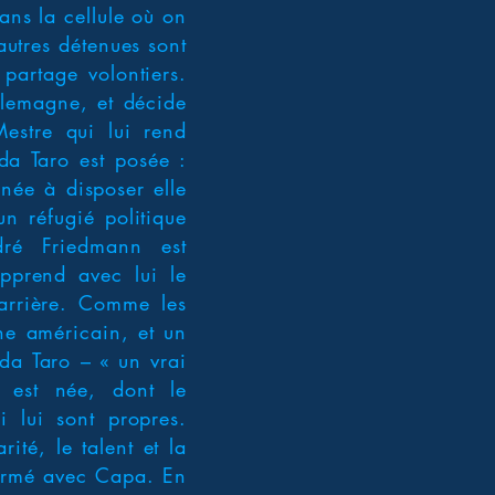
ans la cellule où on
autres détenues sont
partage volontiers.
llemagne, et décide
estre qui lui rend
da Taro est posée :
inée à disposer elle
n réfugié politique
dré Friedmann est
apprend avec lui le
carrière. Comme les
phe américain, et un
a Taro – « un vrai
 est née, dont le
i lui sont propres.
ité, le talent et la
 formé avec Capa. En