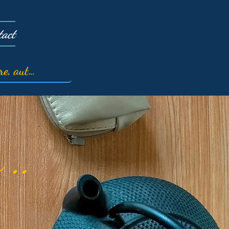
tact
 ..