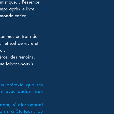
tistique... l'essence 
mps après le livre 
 monde entier, 
sommes en train de 
r et soif de vivre et 
.... 
héros, des témoins, 
ue faisons-nous ?
us prétexte que ses
dant avec dédain aux
nder, s'interrogeant
ins à Stuttgart, où