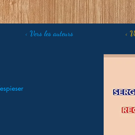
< Vers les auteurs
< V
espieser