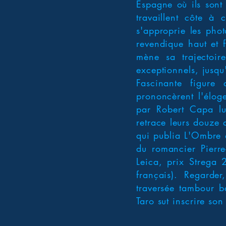
Espagne où ils sont
travaillent côte à
s'approprie les pho
revendique haut et 
mène sa trajectoi
exceptionnels, jusqu
Fascinante figure
prononcèrent l'élog
par Robert Capa l
retrace leurs douze 
qui publia L'Ombre 
du romancier Pierr
Leica, prix Strega 
français). Regarde
traversée tambour b
Taro sut inscrire s