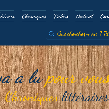
diteurs
Chroniques
Vidéos
Portrait
Con
va a lu
pour vous
Chroniques
littéraires