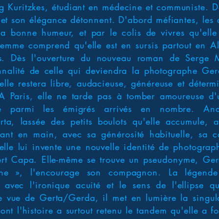
rg Kuritzkes, étudiant en médecine et communiste. D
 et son élégance détonnent. D'abord méfiantes, les 
sa bonne humeur, et par le colis de vivres qu'elle 
femme comprend qu'elle est en sursis partout en A
is. Dès l'ouverture du nouveau roman de Serge M
alité de celle qui deviendra la photographe Ger
 elle restera libre, audacieuse, généreuse et déterm
 Paris, elle ne tarde pas à tomber amoureuse d'u
ré parmi les émigrés arrivés en nombre. An
ta, lassée des petits boulots qu'elle accumule, 
nant en main, avec sa générosité habituelle, sa 
 elle lui invente une nouvelle identité de photogra
rt Capa. Elle-même se trouve un pseudonyme, Gerd
e », l'encourage son compagnon. La légende
avec l'ironique acuité et le sens de l'ellipse qu
 vue de Gerta/Gerda, il met en lumière la singular
ont l'histoire a surtout retenu le tandem qu'elle a