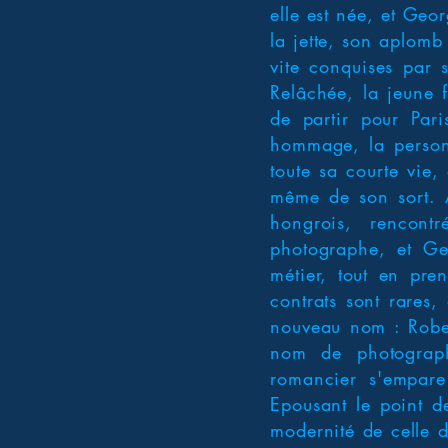
elle est née, et Geo
la jette, son aplomb
vite conquises par 
Relâchée, la jeune 
de partir pour Par
hommage, la personn
toute sa courte vie,
même de son sort. A
hongrois, rencont
photographe, et Ger
métier, tout en pre
contrats sont rares,
nouveau nom : Robe
nom de photograph
romancier s'empare 
Epousant le point de
modernité de celle d