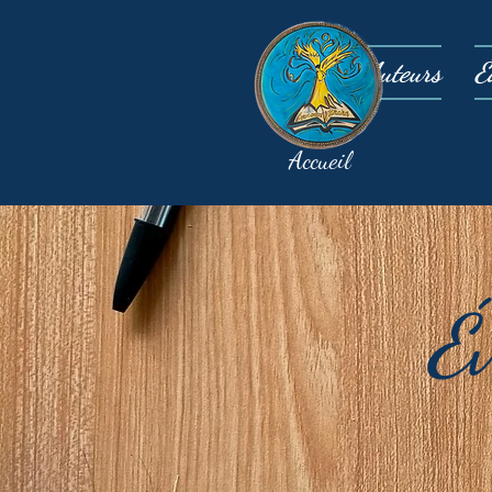
Auteurs
É
Accueil
É