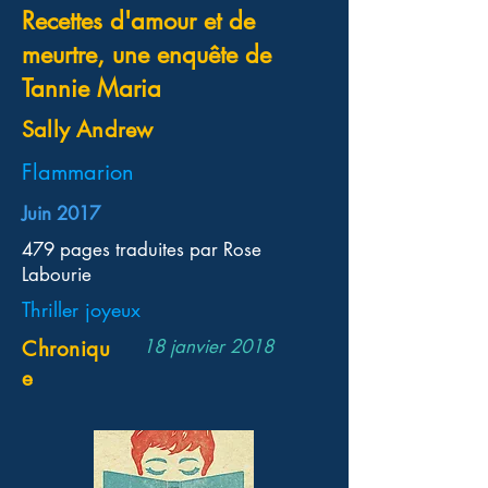
Recettes d'amour et de
meurtre, une enquête de
Tannie Maria
Sally Andrew
Flammarion
Juin 2017
479 pages traduites par Rose
Labourie
Thriller joyeux
18 janvier 2018
Chroniqu
e