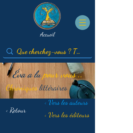
Accueil
Éva a lu
pour vous ..
Chroniques
littéraires
< Vers les auteurs
< Retour
< Vers les éditeurs