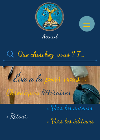
Accueil
Éva a lu
pour vous ..
Chroniques
littéraires
< Vers les auteurs
< Retour
< Vers les éditeurs