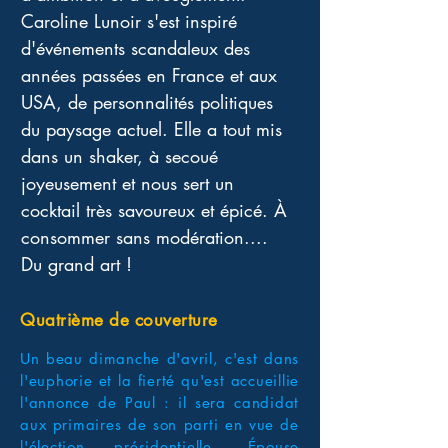
Caroline Lunoir s'est inspiré 
d'événements scandaleux des 
années passées en France et aux 
USA, de personnalités politiques 
du paysage actuel. Elle a tout mis 
dans un shaker, à secoué 
joyeusement et nous sert un 
cocktail très savoureux et épicé. À 
consommer sans modération.... 
Du grand art !
Quatrième de couverture
Un beau dimanche d'avril, c'est dans
l'euphorie et la fierté qu'est accueillie
l'annonce de Paul : il sera candidat
aux primaires de son parti en vue de
l'élection présidentielle. Épouse