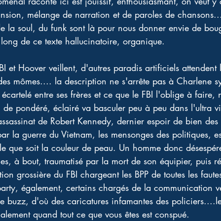
énal raconté ici est jouissif, enthousiasmant, on veut y cr
ansion, mélange de narration et de paroles de chansons...
la soul, du funk sont là pour nous donner envie de bouge
ong de ce texte hallucinatoire, organique. 
 et Hoover veillent, d'autres paradis artificiels attendent 
 des mômes.... la description ne s'arrête pas à Charlene
cartelé entre ses frères et ce que le FBI l'oblige à faire, 
ui de pondéré, éclairé va basculer peu à peu dans l'ultra v
'assassinat de Robert Kennedy, dernier espoir de bien des
ar la guerre du Vietnam, les mensonges des politiques, e
elle que soit la couleur de peau. Un homme donc désespér
s, à bout, traumatisé par la mort de son équipier, puis rév
on grossière du FBI chargeant les BPP de toutes les fautes
arty, également, certains chargés de la communication ve
e buzz, d'où des caricatures infamantes des policiers....
alement quand tout ce que vous êtes est conspué. 