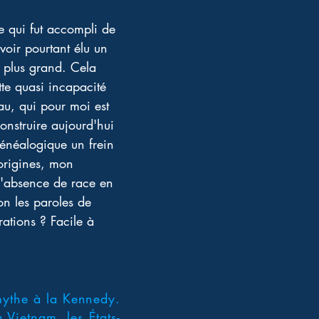
 qui fut accompli de 
voir pourtant élu un 
n plus grand. Cela 
tte quasi incapacité 
au, qui pour moi est 
onstruire aujourd'hui 
énéalogique un frein 
origines, mon 
l'absence de race en 
n les paroles de 
ations ? Facile à 
 mythe à la Kennedy.
 Vietnam, les États-