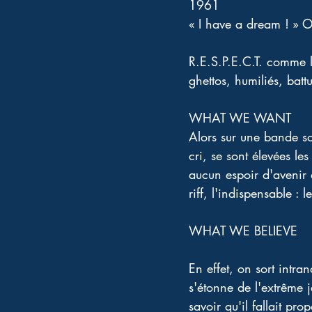
1961 
« I have a dream ! » O
R.E.S.P.E.C.T. comme l
ghettos, humiliés, bat
WHAT WE WANT 
Alors sur une bande so
cri, se sont élevées le
aucun espoir d'avenir
riff, l'indispensable : 
WHAT WE BELIEVE 
En effet, on sort intra
s'étonne de l'extrême 
savoir qu'il fallait pro