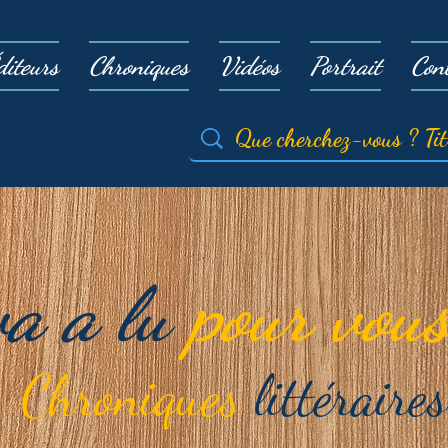
diteurs
Chroniques
Vidéos
Portrait
Con
va a lu
pour vous
Chroniques
littéraires