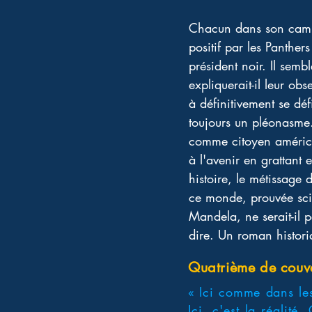
Chacun dans son camp d
positif par les Panther
président noir. Il semb
expliquerait-il leur o
à définitivement se dé
toujours un pléonasme.
comme citoyen américa
à l'avenir en grattant
histoire, le métissage
ce monde, prouvée sci
Mandela, ne serait-il 
dire. Un roman historiq
Quatrième de couv
« Ici comme dans les
Ici, c'est la réalit