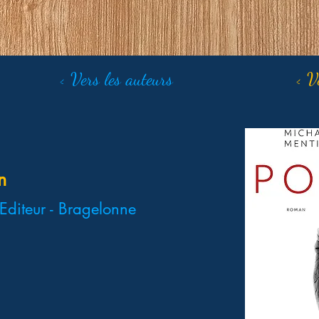
< Vers les auteurs
< V
n
diteur - Bragelonne