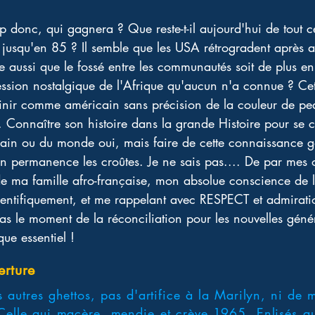
onc, qui gagnera ? Que reste-t-il aujourd'hui de tout ce
s jusqu'en 85 ? Il semble que les USA rétrogradent après a
le aussi que le fossé entre les communautés soit de plus e
bsession nostalgique de l'Afrique qu'aucun n'a connue ? Ce
finir comme américain sans précision de la couleur de pe
 Connaître son histoire dans la grande Histoire pour se c
in ou du monde oui, mais faire de cette connaissance g
 en permanence les croûtes. Je ne sais pas.... De par mes 
 de ma famille afro-française, mon absolue conscience de 
entifiquement, et me rappelant avec RESPECT et admiratio
pas le moment de la réconciliation pour les nouvelles génér
ue essentiel !
erture
 autres ghettos, pas d'artifice à la Marilyn, ni de
é. Celle qui macère, mendie et crève.1965. Enlisés au