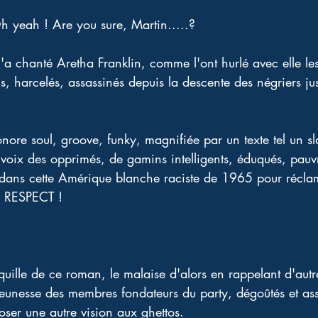
h yeah ! Are you sure, Martin.....? 
'a chanté Aretha Franklin, comme l'ont hurlé avec elle les
tus, harcelés, assassinés depuis la descente des négriers 
nore soul, groove, funky, magnifiée par un texte tel un s
s voix des opprimés, de gamins intelligents, éduqués, pauvr
 dans cette Amérique blanche raciste de 1965 pour récla
le RESPECT ! 
nquille de ce roman, le malaise d'alors en rappelant d'aut
jeunesse des membres fondateurs du party, dégoûtés et ass
poser une autre vision aux ghettos. 