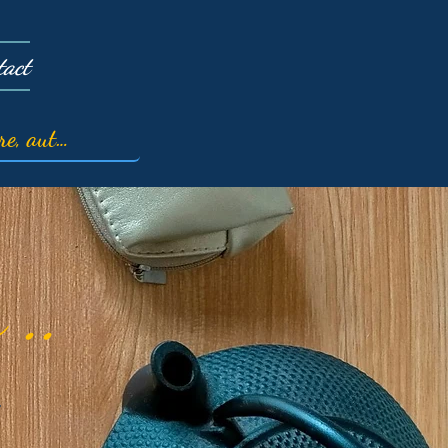
tact
 ..