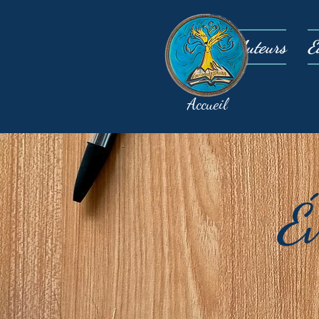
Auteurs
É
Accueil
É