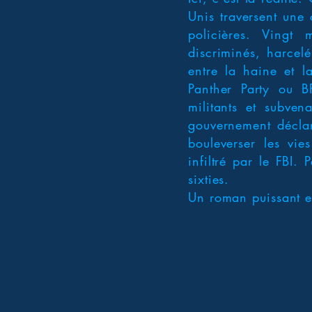
Unis traversent une 
policières. Vingt 
discriminés, harcel
entre la haine et l
Panther Party ou BP
militants et subven
gouvernement déclar
bouleverser les vie
infiltré par le FBI
sixties.
Un roman puissant et