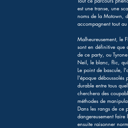
Tout ce parcours phénom
est une transe, une sc
noms de la Motown, de 
accompagnent tout au l
Malheureusement, le FBI
sont en définitive que
de ce party, ou Tyrone é
Neil, le blanc, flic, q
Le point de bascule, l
l'époque déboussolés p
durable entre tous qu
cherchera des coupable
méthodes de manipulati
Dans les rangs de ce p
dangereusement faire l
ensuite raisonner norm