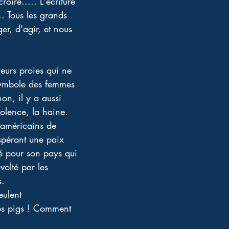
oire..... L'écriture 
. Tous les grands 
r, d'agir, et nous 
leurs proies qui ne 
 symbole des femmes 
non, il y a aussi 
iolence, la haine. 
 américains de 
spérant une paix 
é pour son pays qui 
olté par les 
. 
ulent 
les pigs ! Comment 