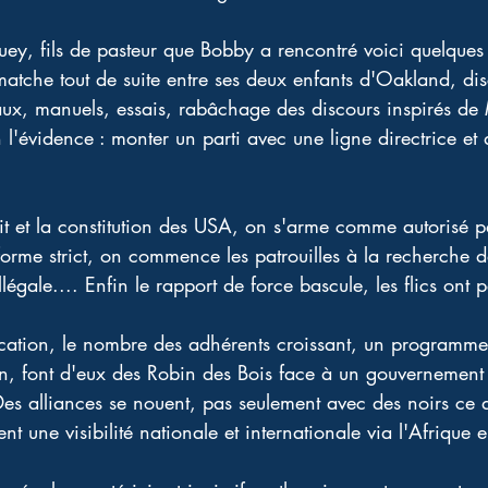
ey, fils de pasteur que Bobby a rencontré voici quelque
tche tout de suite entre ses deux enfants d'Oakland, dis
rnaux, manuels, essais, rabâchage des discours inspirés d
n l'évidence : monter un parti avec une ligne directrice et
it et la constitution des USA, on s'arme comme autorisé pa
forme strict, on commence les patrouilles à la recherche 
illégale.... Enfin le rapport de force bascule, les flics on
cation, le nombre des adhérents croissant, un programme 
ain, font d'eux des Robin des Bois face à un gouvernement 
es alliances se nouent, pas seulement avec des noirs ce 
nt une visibilité nationale et internationale via l'Afrique e