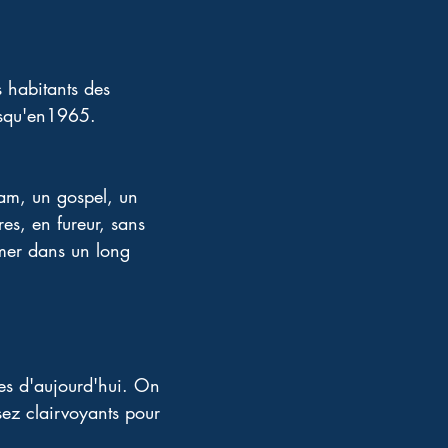
 habitants des 
jusqu'en1965. 
lam, un gospel, un 
es, en fureur, sans 
mer dans un long 
res d'aujourd'hui. On 
ez clairvoyants pour 