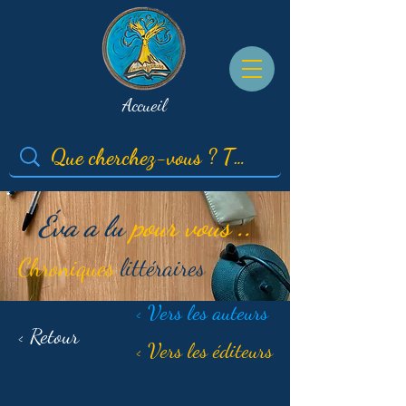
Accueil
Éva a lu
pour vous ..
Chroniques
littéraires
< Vers les auteurs
< Retour
< Vers les éditeurs