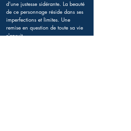
d'une justesse sidérante. La beauté 
de ce personnage réside dans ses 
imperfections et limites. Une 
remise en question de toute sa vie 
s'ensuit. 
Jusqu'où va-t-elle aller afin de 
réussir à retrouver son équilibre ? 
Le regard de l'auteur sur cette 
femme en lutte avec elle-même est 
tour à tour incisif, tendre et 
doucement ironique. L'on sourit 
beaucoup, on palpite, on reste 
sidéré par la pertinence du propos 
et l'on est ébloui par l'originalité 
du scénario. 
Merci aux fils de Gabriel Garciá 