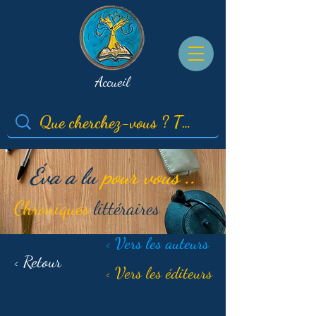
Accueil
Éva a lu
pour vous ..
Chroniques
littéraires
< Vers les auteurs
< Retour
< Vers les éditeurs