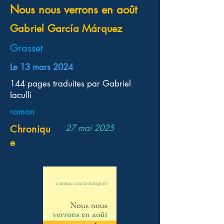
Nous nous verrons en août
Gabriel García Márquez
Grasset
Le 13 mars 2024
144 pages traduites par Gabriel
Iaculli
roman
27 mai 2025
Chroniqu
e