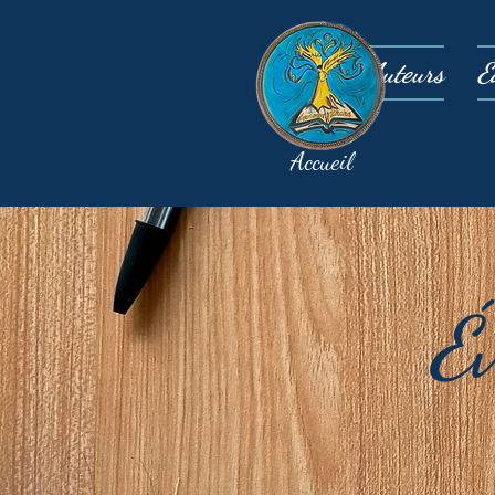
Auteurs
É
Accueil
É