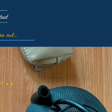
tact
 ..