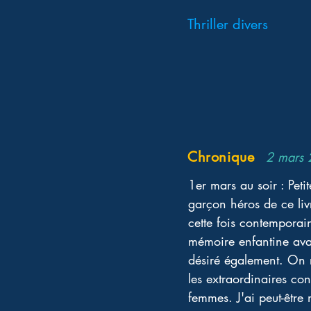
Thriller divers
Chronique
2 mars
1er mars au soir : Peti
garçon héros de ce liv
cette fois contemporai
mémoire enfantine avant
désiré également. On re
les extraordinaires con
femmes. J'ai peut-être