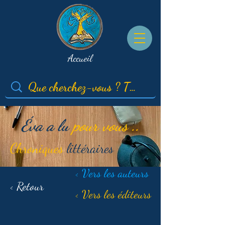
Accueil
Éva a lu
pour vous ..
Chroniques
littéraires
< Vers les auteurs
< Retour
< Vers les éditeurs