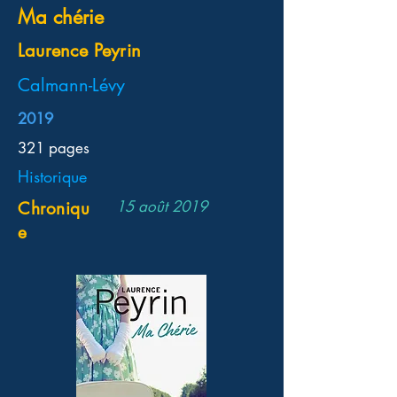
Ma chérie
Laurence Peyrin
Calmann-Lévy
2019
321 pages
Historique
15 août 2019
Chroniqu
e