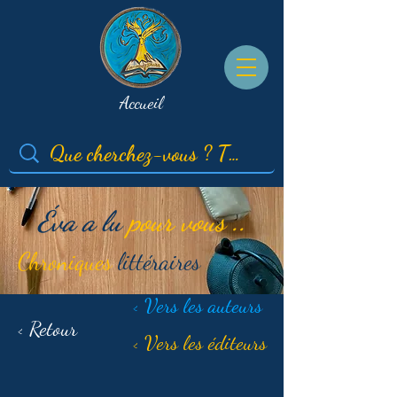
Accueil
Éva a lu
pour vous ..
Chroniques
littéraires
< Vers les auteurs
< Retour
< Vers les éditeurs