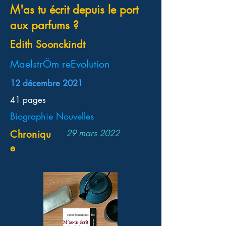
M'as tu écrit depuis le port
aux parfums ?
Edith Soonckindt
MaelstrÖm reEvolution
12 décembre 2021
41 pages
Biographie Nouvelles
29 mars 2022
Chroniqu
e