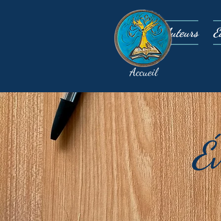
Auteurs
É
Accueil
É