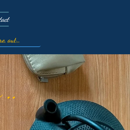
tact
 ..