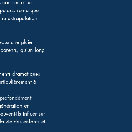
 courses et lui 
 polars, remarque 
ine extrapolation 
sous une pluie 
 parents, qu'un long 
ments dramatiques 
rticulièrement à 
e profondément 
génération en 
uvent-ils influer sur 
a vie des enfants et 