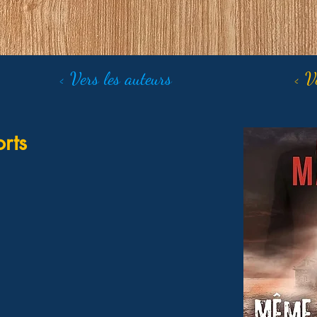
< Vers les auteurs
< V
rts