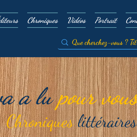
diteurs
Chroniques
Vidéos
Portrait
Con
va a lu
pour vous
Chroniques
littéraires