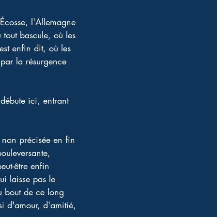
'Écosse, l'Allemagne 
ù tout bascule, où les 
st enfin dit, où les 
par la résurgence 
débute ici, entrant 
 non précisée en fin 
bouleversante, 
eut-être enfin 
i laisse pas le 
au bout de ce long 
i d'amour, d'amitié, 