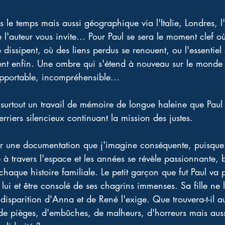
 le temps mais aussi géographique via l'Italie, Londres, l
e l'auteur vous invite... Pour Paul se sera le moment clef o
dissipent, où des liens perdus se renouent, ou l'essentiel e
ent enfin. Une ombre qui s'étend à nouveau sur le monde 
pportable, incompréhensible... 
 surtout un travail de mémoire de longue haleine que Paul 
riers silencieux continuant la mission des justes. 
ur une documentation que j'imagine conséquente, puisque
 à travers l'espace et les années se révèle passionnante, 
chaque histoire familiale. Le petit garçon que fut Paul va p
lui et être consolé de ses chagrins immenses. Sa fille ne lu
 disparition d'Anna et de René l'exige. Que trouvera-t-il 
e pièges, d'embûches, de malheurs, d'horreurs mais auss