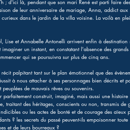
17h ; d'ici là, pendant que son mari René est parti faire des
raison de leur anniversaire de mariage, Anna, addict aux
l curieux dans le jardin de la villa voisine. La voilà en ple
 Lise et Annabelle Antonelli arrivent enfin à destination 
nt imaginer un instant, en constatant l'absence des grands
mmencer qui se poursuivra sur plus de cinq ans. 
récit palpitant tant sur le plan émotionnel que des évène
ussit à nous attacher à ses personnages bien décrits et pa
nt peuplées de mauvais rêves ou souvenirs. 
r parfaitement construit, imaginé, mais aussi une histoir
e, traitant des héritages, conscients ou non, transmis de 
indicibles ou les actes de bonté et de courage des aïeux pe
ants ? les secrets du passé peuvent-ils empoisonner toute l
imes et de leurs bourreaux ? 