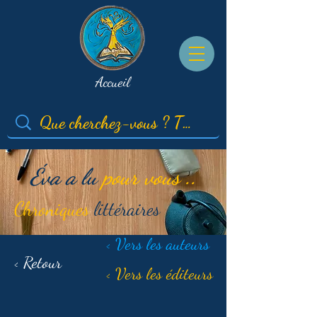
Accueil
Éva a lu
pour vous ..
Chroniques
littéraires
< Vers les auteurs
< Retour
< Vers les éditeurs