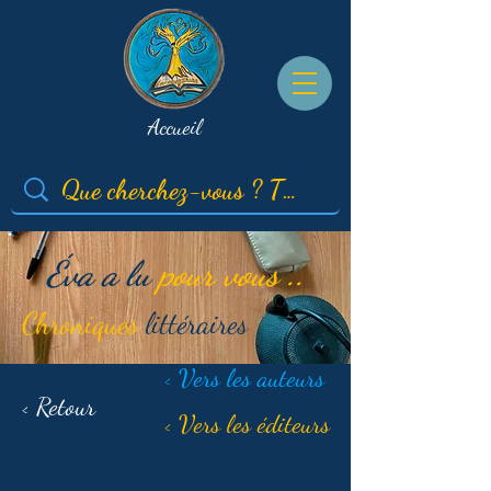
Accueil
Éva a lu
pour vous ..
Chroniques
littéraires
< Vers les auteurs
< Retour
< Vers les éditeurs