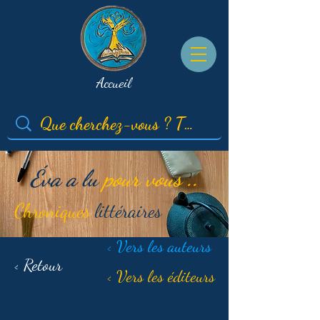
Accueil
Éva a lu
pour vous ..
Chroniques
littéraires
< Vers les auteurs
< Retour
< Vers les éditeurs