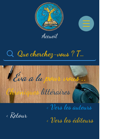
Accueil
Éva a lu
pour vous ..
Chroniques
littéraires
< Vers les auteurs
< Retour
< Vers les éditeurs