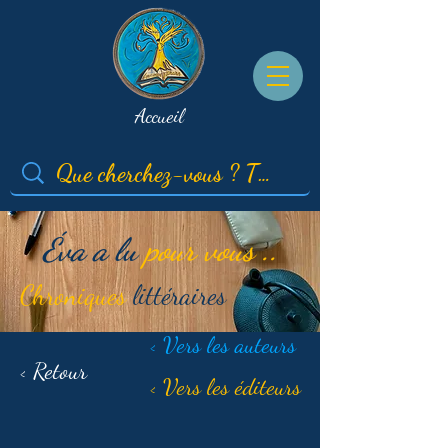
Accueil
Éva a lu
pour vous ..
Chroniques
littéraires
< Vers les auteurs
< Retour
< Vers les éditeurs