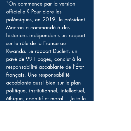
"On commence par la version 
officielle ? Pour clore les 
polémiques, en 2019, le président 
Macron a commandé à des 
historiens indépendants un rapport 
sur le rôle de la France au 
Rwanda. Le rapport Duclert, un 
pavé de 991 pages, conclut à la 
responsabilité accablante de l'État 
français. Une responsabilité 
accablante aussi bien sur le plan 
politique, institutionnel, intellectuel, 
éthique, cognitif et moral... Je te le 
cite de mémoire : " Les autorités 
françaises ont fait preuve d'un 
aveuglement continu dans leur 
soutien à un régime raciste, 