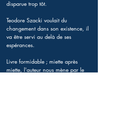
disparue trop tôt. 
Teodore Szacki voulait du 
changement dans son existence, il 
va être servi au delà de ses 
espérances. 
Livre formidable ; miette après 
miette, l'auteur nous mène par le 
bout du nez, s'amusant avec l'idée 
du Cluedo, d'un jeu cependant 
très dangereux pour tous. 
Une autre actrice essentielle de ce 
récit est la ville de Varsovie dans 
toute sa beauté et sa complexité. 
Je continue donc l'aventure avec 