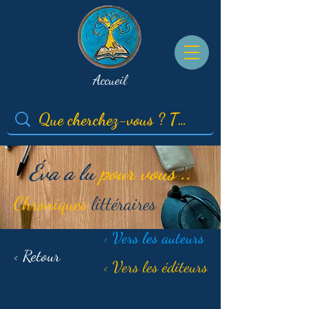
Accueil
Éva a lu
pour vous ..
Chroniques
littéraires
< Vers les auteurs
< Retour
< Vers les éditeurs