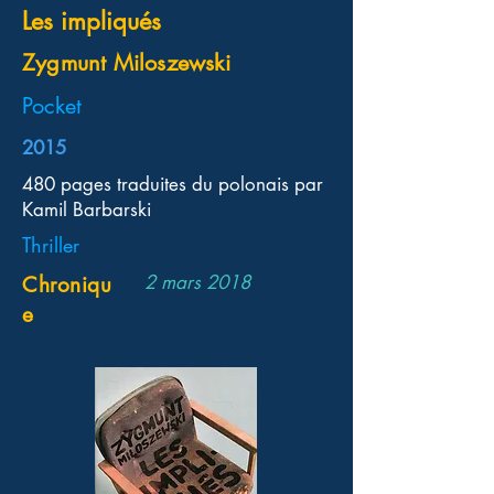
Les impliqués
Zygmunt Miloszewski
Pocket
2015
480 pages traduites du polonais par
Kamil Barbarski
Thriller
2 mars 2018
Chroniqu
e