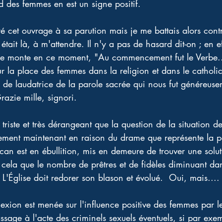
d des femmes en est un signe positif. 
é cet ouvrage à sa parution mais je me battais alors contr
tait là, à m'attendre. Il n'y a pas de hasard dit-on ; en eff
 je monte en ce moment, "Au commencement fut le Verbe..
ur la place des femmes dans la religion et dans le catholic
le de laudatrice de la parole sacrée qui nous fut généreus
razie mille, signori. 
s triste et très dérangeant que la question de la situation 
ulement maintenant en raison du drame que représente la p
atican est en ébullition, mis en demeure de trouver une solut
 cela que le nombre de prêtres et de fidèles diminuant d
L'Église doit redorer son blason et évolué.  Oui, mais....
lexion est menée sur l'influence positive des femmes par l
sage à l'acte des criminels sexuels éventuels, si par exem