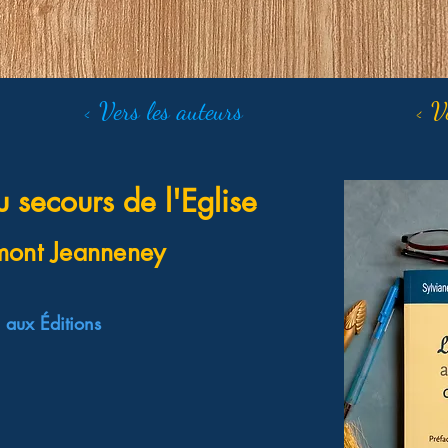
< Vers les auteurs
< V
 secours de l'Eglise
mont Jeanneney
aux Éditions