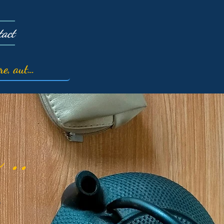
tact
 ..