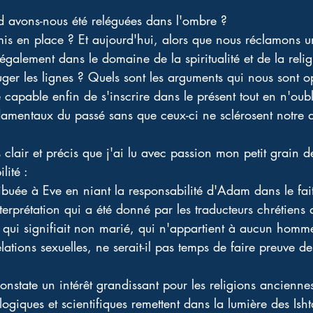
d avons-nous été reléguées dans l'ombre ? 
mis en place ? Et aujourd'hui, alors que nous réclamons un
 également dans le domaine de la spiritualité et de la rel
ger les lignes ? Quels sont les arguments qui nous sont o
le capable enfin de s'inscrire dans le présent tout en n'oub
damentaux du passé sans que ceux-ci ne sclérosent notre 
s clair et précis que j'ai lu avec passion mon petit grain de
ité : 
tribuée à Eve en niant la responsabilité d'Adam dans le fai
erprétation qui a été donné par les traducteurs chrétiens 
 qui signifiait non marié, qui n'appartient à aucun homm
lations sexuelles, ne serait-il pas temps de faire preuve d
nstate un intérêt grandissant pour les religions anciennes
ogiques et scientifiques remettent dans la lumière des Ishta