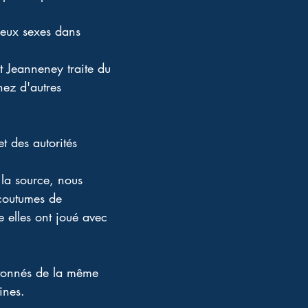
deux sexes dans 
t Jeanneney traite du 
hez d'autres 
t des autorités 
 la source, nous 
 coutumes de 
e elles ont joué avec 
 étonnés de la même 
ines. 