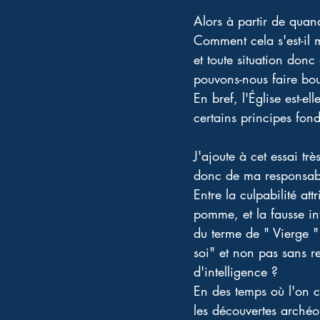
Alors à partir de quan
Comment cela s'est-il 
et toute situation donc
pouvons-nous faire bou
En bref, l'Église est-el
certains principes fon
J'ajoute à cet essai trè
donc de ma responsabil
Entre la culpabilité at
pomme, et la fausse int
du terme de " Vierge "
soi" et non pas sans re
d'intelligence ?
En des temps où l'on co
les découvertes archéol