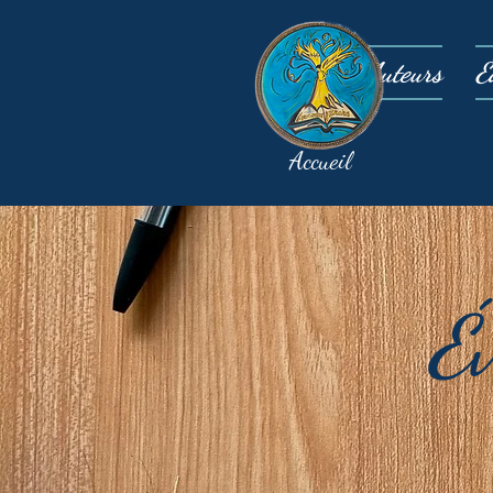
Auteurs
É
Accueil
É