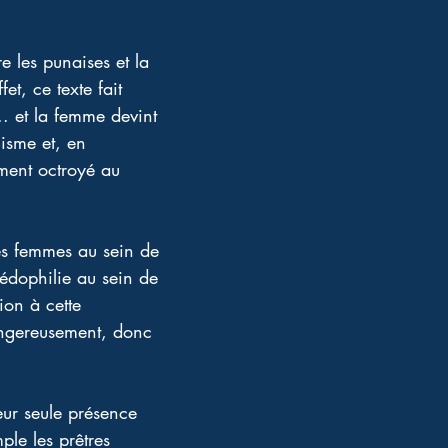
e les punaises et la 
et, ce texte fait 
. et la femme devint 
isme et, en 
ement octroyé au 
des femmes au sein de 
édophilie au sein de 
ion à cette 
angereusement, donc 
 
eur seule présence 
ple les prêtres 