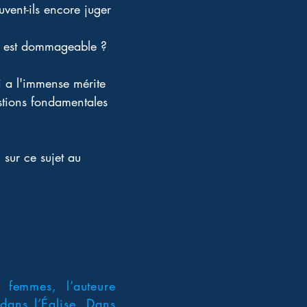
ent-ils encore juger 
lui est dommageable ? 
i a l'immense mérite 
estions fondamentales 
sur ce sujet au 
s femmes, l’auteure
dans l’Église. Dans