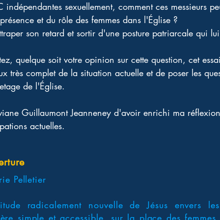
 indépendantes sexuellement, comment ces messieurs peuv
 présence et du rôle des femmes dans l'Église ? 
rattraper son retard et sortir d'une posture patriarcale qui 
z, quelque soit votre opinion sur cette question, cet essa
eux très complet de la situation actuelle et de poser les qu
tage de l'Église. 
viane Guillaumont Jeanneney d'avoir enrichi ma réflexion 
ations actuelles. 
erture
ie Pelletier
titude radicalement nouvelle de Jésus envers le
ière simple et accessible, sur la place des femmes 