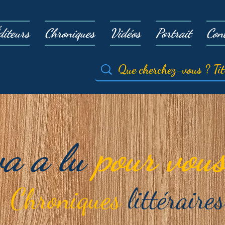
diteurs
Chroniques
Vidéos
Portrait
Con
va a lu
pour vous
Chroniques
littéraires