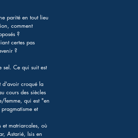
e parité en tout lieu 
igion, comment 
pposés ? 
liant certes pas 
avenir ?
 sel. Ce qui suit est 
t d'avoir croqué la 
au cours des siècles 
e/femme, qui est "en 
e pragmatisme et 
 et matriarcales, où 
r, Astarié, Isis en 