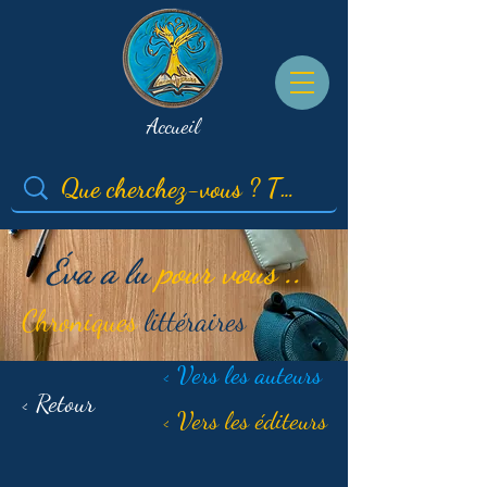
Accueil
Éva a lu
pour vous ..
Chroniques
littéraires
< Vers les auteurs
< Retour
< Vers les éditeurs