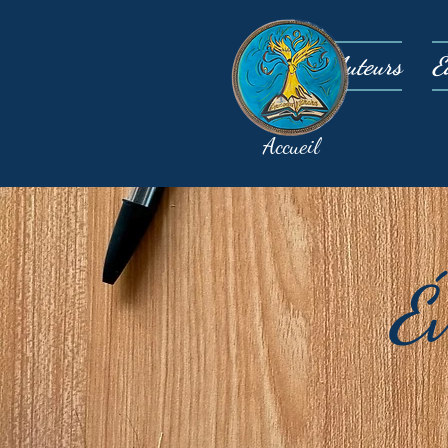
Auteurs
É
Accueil
É