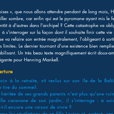
oises », que nous allons attendre pendant de long mois, 
riller sombre, car enfin qui est le pyromane ayant mis le 
ntôt à d'autres dans l'archipel ? Cette catastrophe va obli
 à s'interroger sur la façon dont il souhaite finir cette vie
ise va refaire son entrée magistralement, l'obligeant à sor
s limites. Le dernier tournant d'une existence bien remplie
abilisant. Un très beau texte magnifiquement écrit doux-am
légante pour Henning Mankell.
erture
in à la retraite, vit reclus sur son île de la Bal
e tire du sommeil.
héritée de ses grands parents n'est plus qu'une rui
lle caravane de son jardin, il s'interroge : à soi
-t-il encore une raison de vivre ?
ns les révélations de sa fille Louise et, surtout, sa