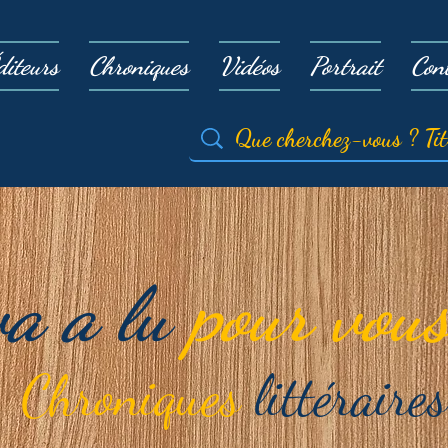
diteurs
Chroniques
Vidéos
Portrait
Con
va a lu
pour vous
Chroniques
littéraires