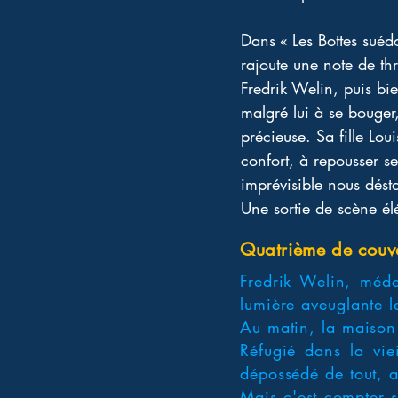
Dans « Les Bottes suéd
rajoute une note de th
Fredrik Welin, puis bie
malgré lui à se bouger,
précieuse. Sa fille Lou
confort, à repousser se
imprévisible nous dést
Une sortie de scène é
Quatrième de couv
Fredrik Welin, médec
lumière aveuglante l
Au matin, la maison 
Réfugié dans la viei
dépossédé de tout, a
Mais c'est compter sa