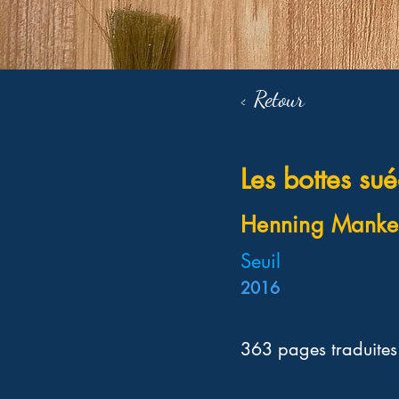
< Retour
Les bottes su
Henning Mankel
Seuil
2016
363 pages traduite