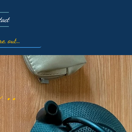
tact
 ..