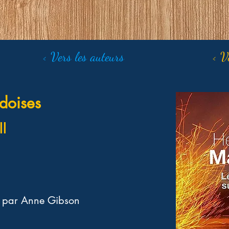
< Vers les auteurs
< V
édoises
l
s par Anne Gibson