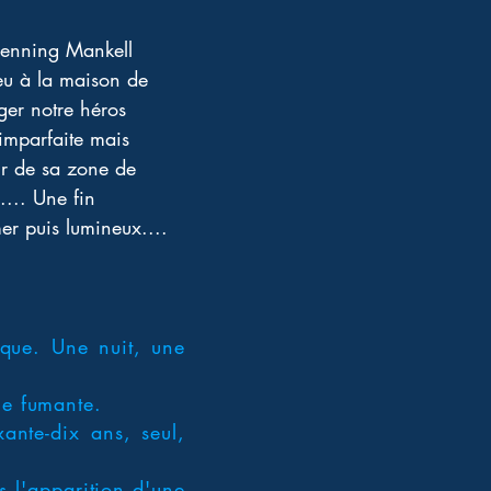
Henning Mankell 
feu à la maison de 
ger notre héros 
 imparfaite mais 
tir de sa zone de 
.... Une fin 
er puis lumineux.... 
tique. Une nuit, une
ne fumante.
xante-dix ans, seul,
ns l'apparition d'une