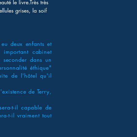
é le livre.Très très 
lules grises, la soif 
 eu deux enfants et
 important cabinet
la seconder dans un
ersonnalité éthique"
te de l'hôtel qu'il
'existence de Terry,
era-t-il capable de
a-t-il vraiment tout