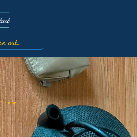
tact
 ..