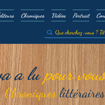
diteurs
Chroniques
Vidéos
Portrait
Con
va a lu
pour vous
Chroniques
littéraires