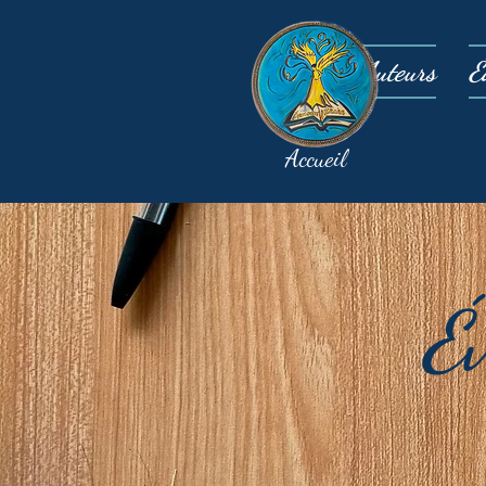
Auteurs
É
Accueil
É