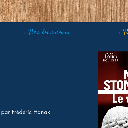
< Vers les auteurs
< V
 par Frédéric Hanak