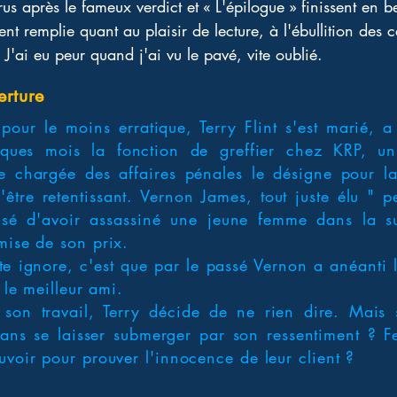
s après le fameux verdict et « L'épilogue » finissent en beaut
remplie quant au plaisir de lecture, à l'ébullition des cel
J'ai eu peur quand j'ai vu le pavé, vite oublié.
erture
pour le moins erratique, Terry Flint s'est marié, a
ques mois la fonction de greffier chez KRP, un
ée chargée des affaires pénales le désigne pour 
être retentissant. Vernon James, tout juste élu " p
sé d'avoir assassiné une jeune femme dans la sui
mise de son prix.
e ignore, c'est que par le passé Vernon a anéanti l
t le meilleur ami.
son travail, Terry décide de ne rien dire. Mais s
ans se laisser submerger par son ressentiment ? Fer
uvoir pour prouver l'innocence de leur client ?