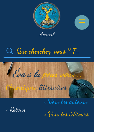
Accueil
Éva a lu
pour vous ..
Chroniques
littéraires
< Vers les auteurs
< Retour
< Vers les éditeurs