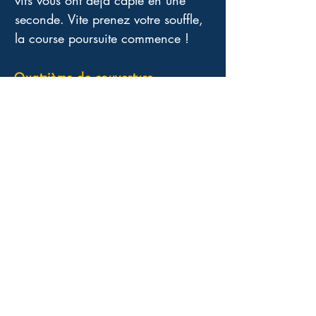
vifs vous ont déjà capté en une 
seconde. Vite prenez votre souffle, 
la course poursuite commence !
Quatrième de couverture
Se pourrait-il qu’un tableau célèbre –
dont la signature présente une
anomalie chromatique – soit l’unique
oeuvre qui nous reste d’un des plus
grands peintres de la Renaissance
vénitienne : un élève prodige de
Titien, que lui-même appelait “le
Turquetto” (le petit Turc) ?
Metin Arditi s’est intéressé à ce
personnage. Né de parents juifs en
terre musulmane (à Constantinople,
aux environs de 1519), ce fils d’un
employé du marché aux esclaves