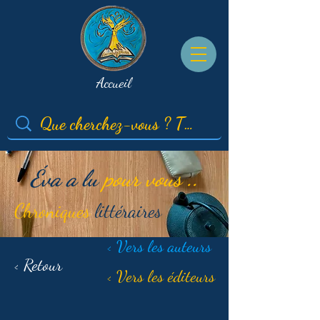
Accueil
Éva a lu
pour vous ..
Chroniques
littéraires
< Vers les auteurs
< Retour
< Vers les éditeurs