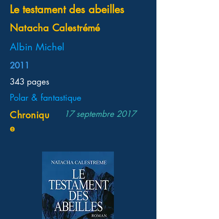
Le testament des abeilles
Natacha Calestrémé
Albin Michel
2011
343 pages
Polar & fantastique
17 septembre 2017
Chroniqu
e