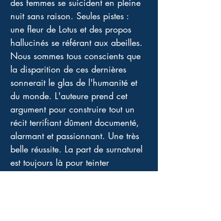
des femmes se suicident en pleine 
nuit sans raison. Seules pistes : 
une fleur de Lotus et des propos 
hallucinés se référant aux abeilles. 
Nous sommes tous conscients que 
la disparition de ces dernières 
sonnerait le glas de l'humanité et 
du monde. L'auteure prend cet 
argument pour construire tout un 
récit terrifiant dûment documenté, 
alarmant et passionnant. Une très 
belle réussite. La part de surnaturel 
est toujours là pour teinter 
l'atmosphère mais ce n'est pas le 
centre de la narration, mais bien 
un rappel des facultés réelles que 
nous n'utilisons plus, mais que 