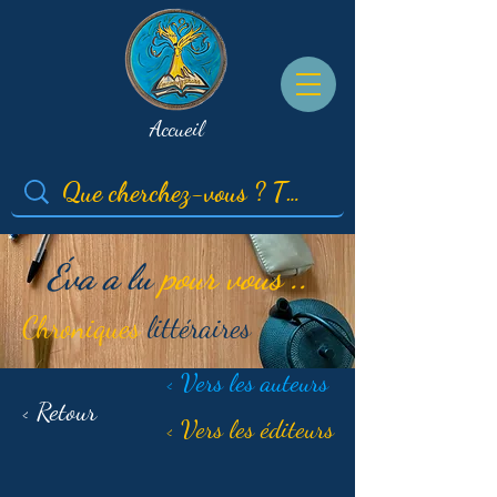
Accueil
Éva a lu
pour vous ..
Chroniques
littéraires
< Vers les auteurs
< Retour
< Vers les éditeurs