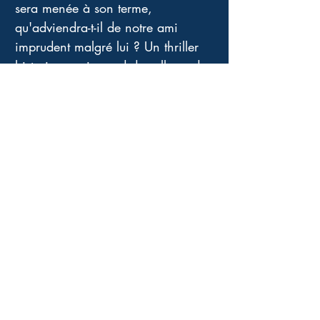
sera menée à son terme, 
qu'adviendra-t-il de notre ami 
imprudent malgré lui ? Un thriller 
historique qui prend des allures de 
conte philosophique d'une grande 
beauté touchant au thème 
émouvant et universel de la 
paternité. Quelle définition donner 
à ce mot ?
Quatrième de couverture
Arnaldur Indridason met tous ses
talents d’auteur de roman noir
mondialement reconnu, sa maîtrise
de l’intrigue, du découpage, du
rythme de l’action ainsi que du
suspense, au service d’un grand