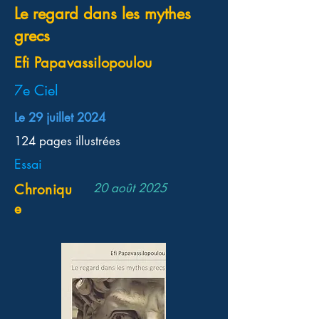
Le regard dans les mythes
grecs
Efi Papavassilopoulou
7e Ciel
Le 29 juillet 2024
124 pages illustrées
Essai
20 août 2025
Chroniqu
e