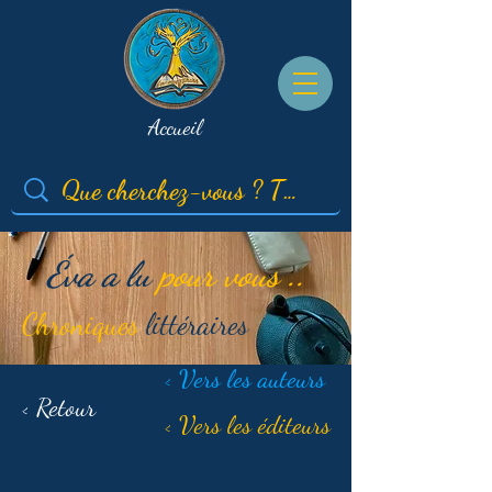
Accueil
Éva a lu
pour vous ..
Chroniques
littéraires
< Vers les auteurs
< Retour
< Vers les éditeurs