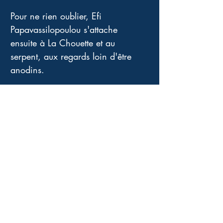
Pour ne rien oublier, Efi 
Papavassilopoulou s'attache 
ensuite à La Chouette et au 
serpent, aux regards loin d'être 
anodins. 
Dans la deuxième partie, l'autrice 
traite du regard par le biais de la 
psychanalyse, des théories de 
Lacan, Freud, ...
Dans le paragraphe consacré à La 
vue, le regard, elle écrit : 
" Nous nous sentons différents, en 
manque, investis d'un vide que 
nous cherchons à combler. Le 
regard interne capte cette 