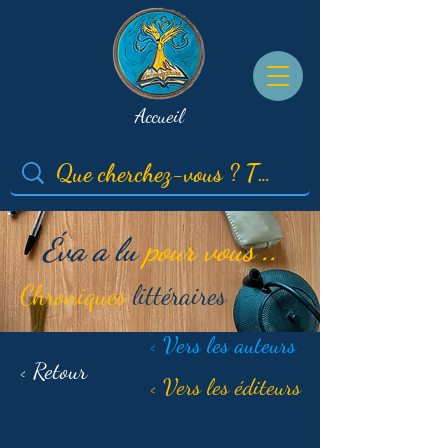
Accueil
Éva a lu
pour vous ..
Chroniques
littéraires
< Vers les auteurs
< Retour
< Vers les éditeurs