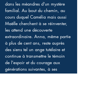
dans les méandres d'un mystère 
familial. Au bout du chemin, au 
cours duquel Camélia mais aussi 
Maëlle cherchent à se réinventer, 
les attend une découverte 
extraordinaire. Anna, même partie 
à plus de cent ans, reste auprès 
des siens tel un ange tutélaire et 
continue à transmettre le témoin 
de l'espoir et du courage aux 
générations suivantes, à ses 
héritières. 
Le Parfum des Femmes de cette 
famille vous enveloppera 
longtemps de ces fragrances 