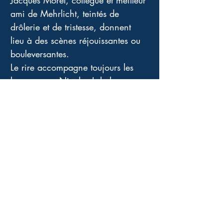
Jacques Morel, collègue et meilleur 
ami de Mehrlicht, teintés de 
drôlerie et de tristesse, donnent 
lieu à des scènes réjouissantes ou 
bouleversantes.
Le rire accompagne toujours les 
larmes avec Nicolas Lebel, en 
même temps qu'une humanité et 
un sens de la justice. Il reprend le 
flambeau des grands écrivains 
qu'il admire, qui furent des 
lanceurs d'alerte, quant à la 
dénonciation politique et sociale, 
en y ajoutant une trame policière.
Un plaisir de lecture presque 
gustatif !