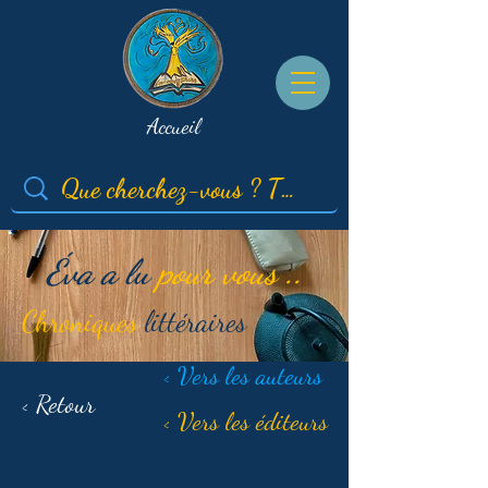
Accueil
Éva a lu
pour vous ..
Chroniques
littéraires
< Vers les auteurs
< Retour
< Vers les éditeurs