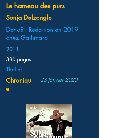
Le hameau des purs
Sonja Delzongle
Denoël. Réédition en 2019
chez Gallimard
2011
380 pages
Thriller
23 janvier 2020
Chroniqu
e