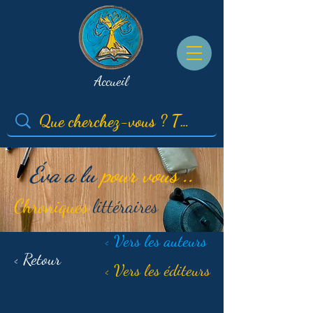
Accueil
Éva a lu
pour vous ..
Chroniques
littéraires
< Vers les auteurs
< Retour
< Vers les éditeurs