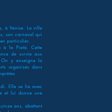
, à Venise. La ville
es, son carnaval qui
en particulier.
 à la Pietà. Cette
hance de survie aux
. On y enseigne la
rts organisés dans
erprètes
di. Elle se lie avec
ce et lui donne une
quinze ans, abattant