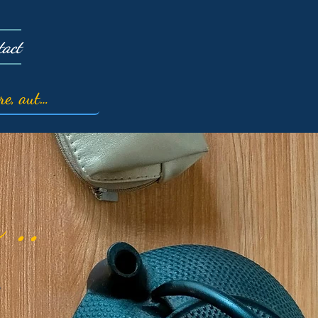
tact
 ..