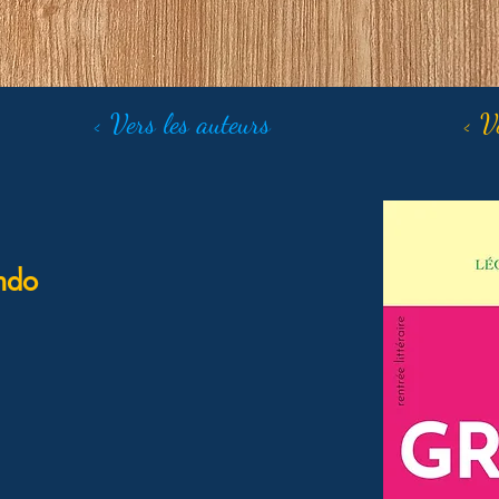
< Vers les auteurs
< V
ndo