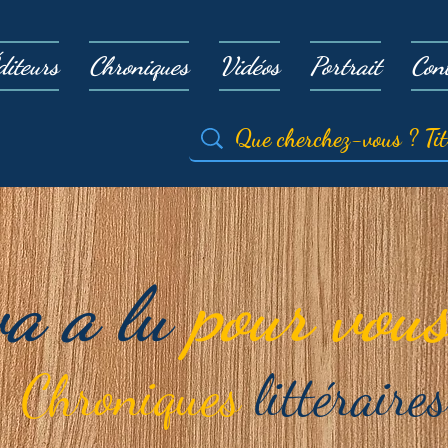
diteurs
Chroniques
Vidéos
Portrait
Con
va a lu
pour vous
Chroniques
littéraires