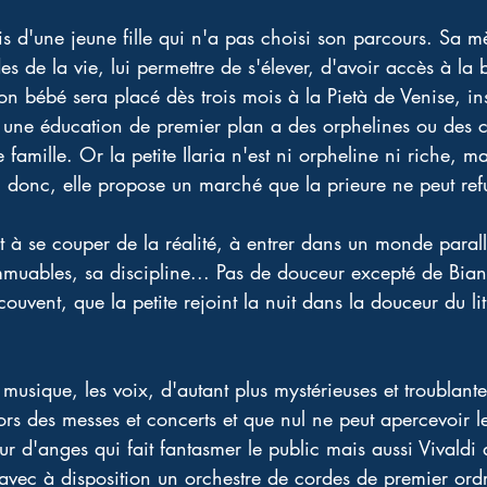
is d'une jeune fille qui n'a pas choisi son parcours. Sa m
es de la vie, lui permettre de s'élever, d'avoir accès à la b
 bébé sera placé dès trois mois à la Pietà de Venise, inst
t une éducation de premier plan a des orphelines ou des c
famille. Or la petite Ilaria n'est ni orpheline ni riche, ma
 donc, elle propose un marché que la prieure ne peut refu
nt à se couper de la réalité, à entrer dans un monde parall
 immuables, sa discipline... Pas de douceur excepté de Bia
uvent, que la petite rejoint la nuit dans la douceur du li
musique, les voix, d'autant plus mystérieuses et troublantes
lors des messes et concerts et que nul ne peut apercevoir l
r d'anges qui fait fantasmer le public mais aussi Vivaldi 
 avec à disposition un orchestre de cordes de premier ordr