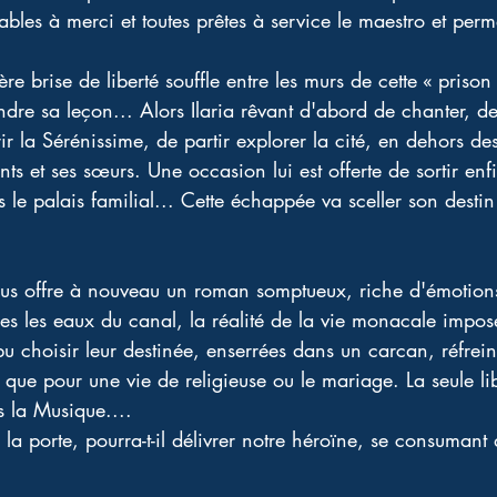
bles à merci et toutes prêtes à service le maestro et perm
re brise de liberté souffle entre les murs de cette « prison
endre sa leçon... Alors Ilaria rêvant d'abord de chanter, de
r la Sérénissime, de partir explorer la cité, en dehors des
nts et ses sœurs. Une occasion lui est offerte de sortir enf
e palais familial... Cette échappée va sceller son destin 
s offre à nouveau un roman somptueux, riche d'émotions
telles les eaux du canal, la réalité de la vie monacale impo
 choisir leur destinée, enserrées dans un carcan, réfreina
x que pour une vie de religieuse ou le mariage. La seule l
 la Musique.... 
la porte, pourra-t-il délivrer notre héroïne, se consumant