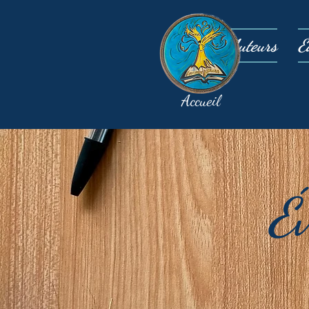
Auteurs
É
Accueil
É