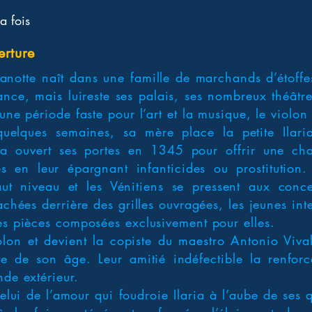
la fois
erture
anotte naît dans une famille de marchands d’étoffes
nce, mais luireste ses palais, ses nombreux théâtr
une période faste pour l’art et la musique, le violon 
elques semaines, sa mère place la petite Ilaria
e a ouvert ses portes en 1345 pour offrir une c
s en leur épargnant infanticides ou prostitution
ut niveau et les Vénitiens se pressent aux conce
achées derrière des grilles ouvragées, les jeunes int
es pièces composées exclusivement pour elles.
olon et devient la copiste du maestro Antonio Vival
tte de son âge. Leur amitié indéfectible la renfor
nde extérieur.
celui de l’amour qui foudroie Ilaria à l’aube de ses 