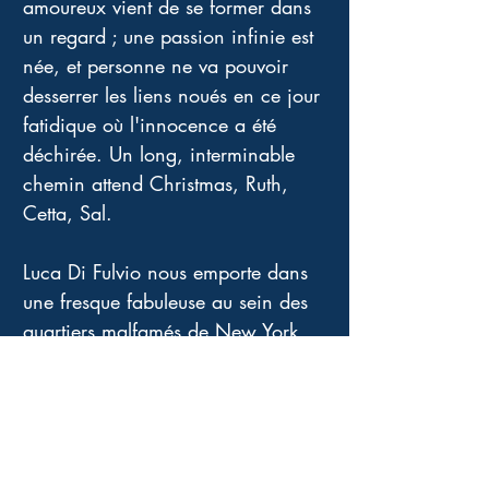
amoureux vient de se former dans 
un regard ; une passion infinie est 
née, et personne ne va pouvoir 
desserrer les liens noués en ce jour 
fatidique où l'innocence a été 
déchirée. Un long, interminable 
chemin attend Christmas, Ruth, 
Cetta, Sal. 
Luca Di Fulvio nous emporte dans 
une fresque fabuleuse au sein des 
quartiers malfamés de New York, 
dans les ghettos juifs et noirs, dans 
le monde en pleine expansion de 
la radiophonie balbutiante et du 
cinéma hollywoodien jusqu'en 
1929, aux portes du crash 