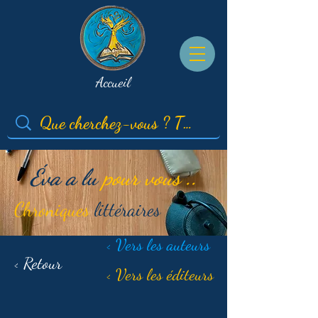
Accueil
Éva a lu
pour vous ..
Chroniques
littéraires
< Vers les auteurs
< Retour
< Vers les éditeurs