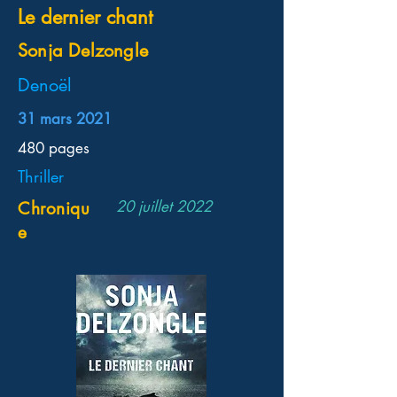
Le dernier chant
Sonja Delzongle
Denoël
31 mars 2021
480 pages
Thriller
20 juillet 2022
Chroniqu
e