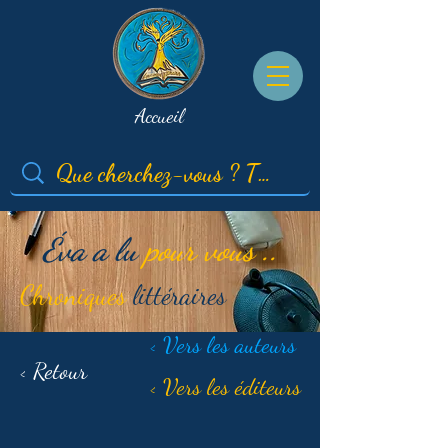
Accueil
Éva a lu
pour vous ..
Chroniques
littéraires
< Vers les auteurs
< Retour
< Vers les éditeurs