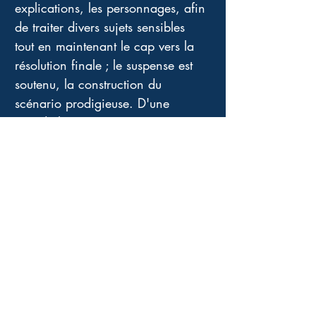
explications, les personnages, afin 
de traiter divers sujets sensibles 
tout en maintenant le cap vers la 
résolution finale ; le suspense est 
soutenu, la construction du 
scénario prodigieuse. D'une 
grande humanité, souvent 
poétique, toujours avec ce 
supplément d'âme qui le distingue, 
ce roman tout en étant d'une 
redoutable efficacité est un cri 
d'alarme. Pour celles et ceux qui 
sont éveillés, empathiques, 
informés, ces lignes sont 
réconfortantes car le sentiment de 
solitude face aux vérités s'estompe. 
Pour les autres, elles peuvent être 