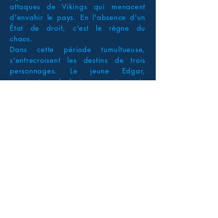
attaques de Vikings qui menacent
d'envahir le pays. En l'absence d'un
État de droit, c'est le règne du
chaos.
Dans cette période tumultueuse,
s'entrecroisent les destins de trois
personnages. Le jeune Edgar,
constructeur de bateaux, voit sa vie
basculer quand sa maison est
détruite au cours d'un raid viking.
Ragna, jeune noble normande
insoumise, épouse par amour
l'Anglais Wilwulf, mais les coutumes
de son pays d'adoption sont
scandaleusement différentes des
siennes. Aldred, moine idéaliste, rêve
de transformer sa modeste abbaye
en un centre d'érudition de
renommée mondiale.
Chacun d'eux s'opposera au péril de