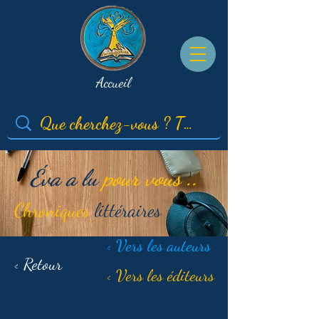
Accueil
Éva a lu
pour vous ..
Chroniques
littéraires
< Vers les auteurs
< Retour
< Vers les éditeurs