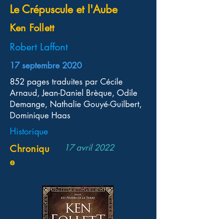
Le Crépuscule et l'Aube
Ken Follett
Robert Laffont
17 septembre 2020
852 pages traduites par Cécile
Arnaud, Jean-Daniel Brèque, Odile
Demange, Nathalie Gouyé-Guilbert,
Dominique Haas
Historique
17 avril 2022
Chroniqu
e