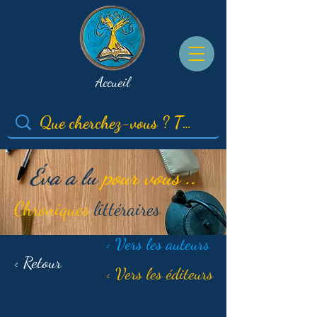
Accueil
Éva a lu
pour vous ..
Chroniques
littéraires
< Vers les auteurs
< Retour
< Vers les éditeurs