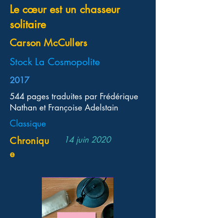
Le cœur est un chasseur
solitaire
Carson McCullers
Stock La Cosmopolite
2017
544 pages traduites par Frédérique
Nathan et Françoise Adelstain
Classique
14 juin 2020
Chroniqu
e