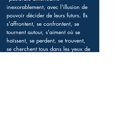
inexorablement, avec l'illusion de 
pouvoir décider de leurs futurs. Ils 
s'affrontent, se confrontent, se 
tournent autour, s'aiment où se 
haïssent, se perdent, se trouvent, 
se cherchent tous dans les yeux de 
John Singer, le miroir dans lequel 
ils veulent distinguer leurs reflets. 
C'est un texte intemporel, 
exceptionnel, sans concession, 
presque brusque, étonnant de 
maturité et d'efficacité. 
Âme sensible s'abstenir.... 
L'interprétation formidable, colorée 
et passionnée de Ariane Ascaride 