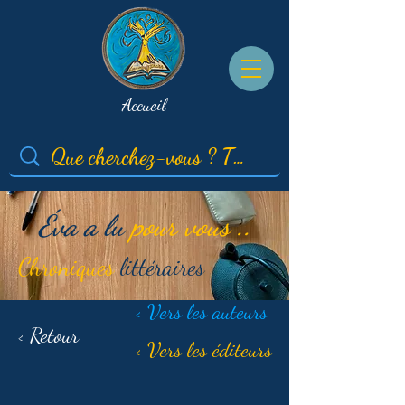
Accueil
Éva a lu
pour vous ..
Chroniques
littéraires
< Vers les auteurs
< Retour
< Vers les éditeurs