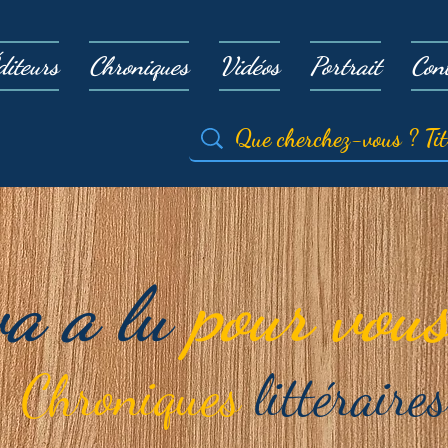
diteurs
Chroniques
Vidéos
Portrait
Con
va a lu
pour vous
Chroniques
littéraires