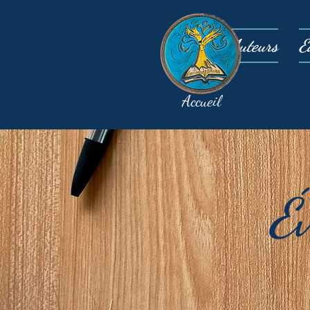
Auteurs
É
Accueil
É