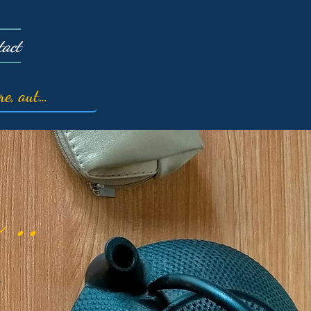
tact
 ..